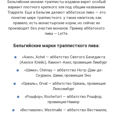
Бельгийские монахи-трапписты издавна варят особый
вариант плотного крепкого эля под общим названием
Trappiste. Еще в Бельгии делают аббатское пиво — это
понятие шире трапписткого: у таких напитков, как
правило, есть монастырские корни, но сейчас их
производят без участия монахов. Пример аббатского
пива — Leffe.
Бельгийские марки трапписткого пива:
«Ахел», Achel — аббатство Святого Бенедикта
(Ахелсе Клёйс), Хамонт-Ахел, провинция Лимбург
«Шимэ», Chimay — аббатство Нотр-Дам-де-
Скурмон, Шиме, провинция Эно
«Орваль», Orval — аббатство Орваль, провинция
Люксембург
«Рошфор», Rochefort — аббатство Рошфор,
провинция Намюр
«Вестмалле», Westmalle — аббатство Вестмалле,