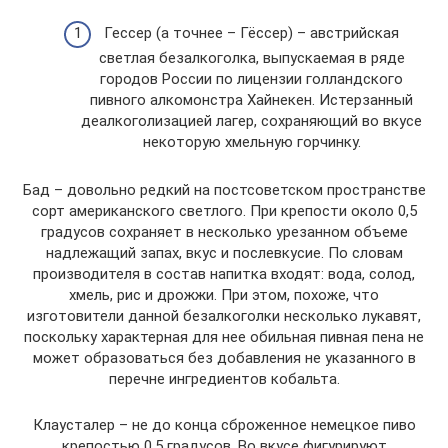
Гессер (а точнее – Гёссер) – австрийская
светлая безалкоголка, выпускаемая в ряде
городов России по лицензии голландского
пивного алкомонстра Хайнекен. Истерзанный
деалкоголизацией лагер, сохраняющий во вкусе
некоторую хмельную горчинку.
Бад – довольно редкий на постсоветском пространстве
сорт американского светлого. При крепости около 0,5
градусов сохраняет в несколько урезанном объеме
надлежащий запах, вкус и послевкусие. По словам
производителя в состав напитка входят: вода, солод,
хмель, рис и дрожжи. При этом, похоже, что
изготовители данной безалкоголки несколько лукавят,
поскольку характерная для нее обильная пивная пена не
может образоваться без добавления не указанного в
перечне ингредиентов кобальта.
Клаусталер – не до конца сброженное немецкое пиво
крепостью 0,5 градусов. Во вкусе фигурируют