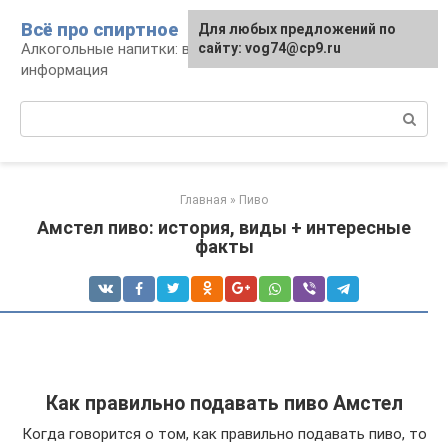
Перейти
Всё про спиртное
Для любых предложений по
к
Алкогольные напитки: виды, рецепты,
сайту: vog74@cp9.ru
контенту
информация
Поиск:
Главная
»
Пиво
Амстел пиво: история, виды + интересные
факты
Как правильно подавать пиво Амстел
Когда говорится о том, как правильно подавать пиво, то