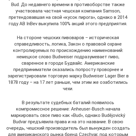
Bud. До недавнего времени в противоборстве также
участвовала частная чешская компания Samson,
претендовавшая на свой «кусок пирога», однако в 2014
году AB InBev выкупила 100% акций этого предприятия.
На стороне чешских пивоваров – историческая
справедливость, логика, Закон о правовой охране
контролируемых по происхождению наименований:
немецкое слово Budweiser подразумевает пиво,
сваренное в городе Будвайс. Американские
предприниматели оказались попросту проворнее и
зарегистрировали торговую марку Budweiser Lager Bier в
1878 году – на 17 лет раньше, чем этим же озаботились
чехи.
В результате судебных баталий появилось
компромиссное решение: Anheuser-Busch начала
маркировать свое пиво как «Bud», однако Budějovický
Budvar предъявила права и на это название. В свою
очередь, чешский производитель был вынужден создать
для американского рынка бренд Czechvar, под которым