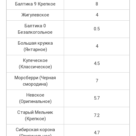
Балтика 9 Крепкое
8
Жигулевское
4
Балтика 0
0.5
Безалкогольное
Большая кружка
4
(Янтарное)
Купеческое
4.5
(Классическое)
Морсберри (Черная
7
смородина)
Невское
5.7
(Оригинальное)
Старый Мельник
7.2
(Крепкое)
Сибирская корона
4.7
(Оригинальное)