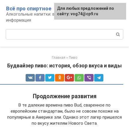
Перейти
Всё про спиртное
Для любых предложений по
к
Алкогольные напитки: виды, рецепты,
сайту: vog74@cp9.ru
контенту
информация
Поиск:
Главная
»
Пиво
Будвайзер пиво: история, обзор вкуса и виды
Продолжение развития
В те далекие времена пиво Bud, сваренное по
европейским стандартам, было не совсем похоже на
популярные в Америке эли. Однако этот лагер пришелся
по вкусу жителям Нового Света.