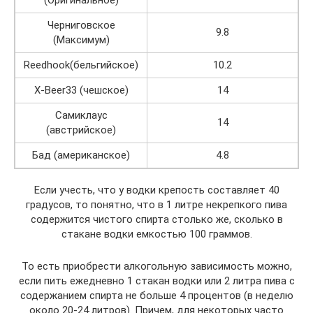
Черниговское
9.8
(Максимум)
Reedhook(бельгийское)
10.2
X-Beer33 (чешское)
14
Самиклаус
14
(австрийское)
Бад (американское)
4.8
Если учесть, что у водки крепость составляет 40
градусов, то понятно, что в 1 литре некрепкого пива
содержится чистого спирта столько же, сколько в
стакане водки емкостью 100 граммов.
То есть приобрести алкогольную зависимость можно,
если пить ежедневно 1 стакан водки или 2 литра пива с
содержанием спирта не больше 4 процентов (в неделю
около 20-24 литров). Причем, для некоторых часто