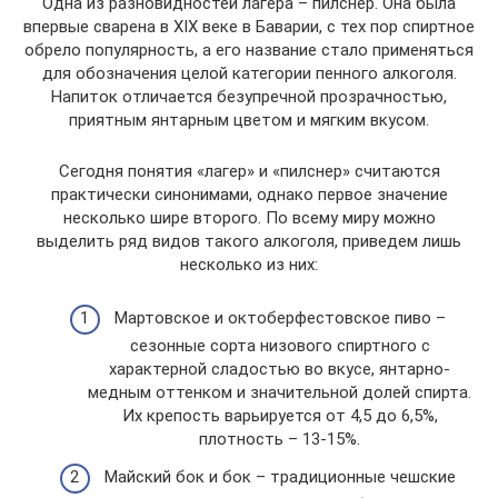
Одна из разновидностей лагера – пилснер. Она была
впервые сварена в XIX веке в Баварии, с тех пор спиртное
обрело популярность, а его название стало применяться
для обозначения целой категории пенного алкоголя.
Напиток отличается безупречной прозрачностью,
приятным янтарным цветом и мягким вкусом.
Сегодня понятия «лагер» и «пилснер» считаются
практически синонимами, однако первое значение
несколько шире второго. По всему миру можно
выделить ряд видов такого алкоголя, приведем лишь
несколько из них:
Мартовское и октоберфестовское пиво –
сезонные сорта низового спиртного с
характерной сладостью во вкусе, янтарно-
медным оттенком и значительной долей спирта.
Их крепость варьируется от 4,5 до 6,5%,
плотность – 13-15%.
Майский бок и бок – традиционные чешские