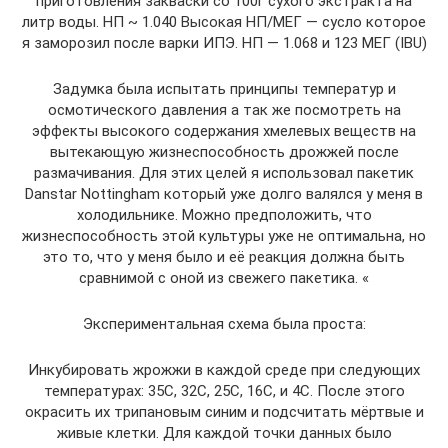
приготовления закваски со 100г сухого экстракта на
литр воды. НП ~ 1.040 Высокая НП/МЕГ — сусло которое
я заморозил после варки ИПЭ. НП — 1.068 и 123 МЕГ (IBU)
Задумка была испытать принципы температур и
осмотического давления а так же посмотреть на
эффекты высокого содержания хмелевых веществ на
вытекающую жизнеспособность дрожжей после
размачивания. Для этих целей я использовал пакетик
Danstar Nottingham который уже долго валялся у меня в
холодильнике. Можно предположить, что
жизнеспособность этой культуры уже не оптимальна, но
это то, что у меня было и её реакция должна быть
сравнимой с оной из свежего пакетика. «
Экспериментальная схема была проста:
Инкубировать жрожжи в каждой среде при следующих
температурах: 35С, 32С, 25С, 16С, и 4С. После этого
окрасить их трипановым синим и подсчитать мёртвые и
живые клетки. Для каждой точки данных было