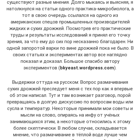
существуют разные мнения. Долго мыкаясь и выясняя, я
натолкнулся на статьи одного практика-микробиолога, а
тот в свою очередь ссылался на одного из
американских спецов промышленных производителей
жидких и сухих дрожжей. Посмотрев его практические
труды и результаты исследований я принял его точку
зрения, за что ему до сих пор несказанно благодарен. Ни
одной запоротой варки по вине дрожжей пока не было. В
своих статьях и экспериментах автор все наглядно
показал и доказал. Большое спасибо автору
экспериментов (
bkyeast.wordpress.com
).
Выдержки оттуда на русском: Вопрос размачивания
сухих дрожжей преследует меня с тех пор как я впервые
об этом написал. Тут и там возникает разговор, порой
превращаясь в долгую дискуссию по вопросам воды или
сусла и температур. Некоторые принимали мои советы и
мысли на слово, опираясь на инфу от учёных
занимающихся этим, а некоторые относились к этому
более скептически. В любом случае, складывается
мнение, что размачивание в тёплой воде лучше чем