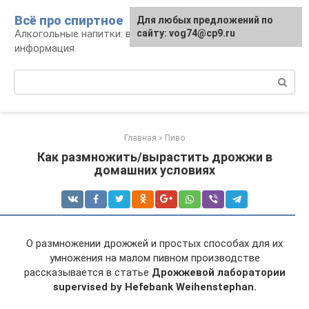
Перейти
Всё про спиртное
Для любых предложений по
к
Алкогольные напитки: виды, рецепты,
сайту: vog74@cp9.ru
контенту
информация
Поиск:
Главная
»
Пиво
Как размножить/вырастить дрожжи в
домашних условиях
О размножении дрожжей и простых способах для их
умножения на малом пивном производстве
рассказывается в статье
Дрожжевой лаборатории
supervised
by
Hefebank
Weihenstephan.