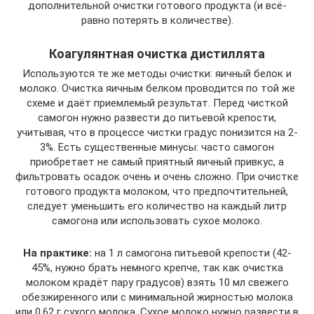
дополнительной очистки готового продукта (и всё-
равно потерять в количестве).
Коагулянтная очистка дистиллята
Используются те же методы очистки: яичный белок и
молоко. Очистка яичным белком проводится по той же
схеме и даёт приемлемый результат. Перед чисткой
самогон нужно развести до питьевой крепости,
учитывая, что в процессе чистки градус понизится на 2-
3%. Есть существенные минусы: часто самогон
приобретает не самый приятный яичный привкус, а
фильтровать осадок очень и очень сложно. При очистке
готового продукта молоком, что предпочтительней,
следует уменьшить его количество на каждый литр
самогона или использовать сухое молоко.
На практике:
на 1 л самогона питьевой крепости (42-
45%, нужно брать немного крепче, так как очистка
молоком крадёт пару градусов) взять 10 мл свежего
обезжиренного или с минимальной жирностью молока
или 0,62 г сухого молока. Сухое молоко нужно развести в