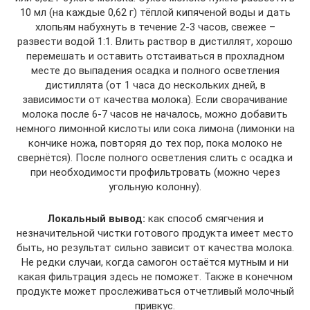
10 мл (на каждые 0,62 г) тёплой кипяченой воды и дать
хлопьям набухнуть в течение 2-3 часов, свежее –
развести водой 1:1. Влить раствор в дистиллят, хорошо
перемешать и оставить отстаиваться в прохладном
месте до выпадения осадка и полного осветления
дистиллята (от 1 часа до нескольких дней, в
зависимости от качества молока). Если сворачивание
молока после 6-7 часов не началось, можно добавить
немного лимонной кислоты или сока лимона (лимонки на
кончике ножа, повторяя до тех пор, пока молоко не
свернётся). После полного осветления слить с осадка и
при необходимости профильтровать (можно через
угольную колонну).
Локальный вывод:
как способ смягчения и
незначительной чистки готового продукта имеет место
быть, но результат сильно зависит от качества молока.
Не редки случаи, когда самогон остаётся мутным и ни
какая фильтрация здесь не поможет. Также в конечном
продукте может прослеживаться отчетливый молочный
привкус.