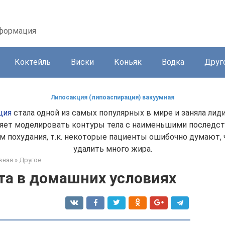
нформация
Коктейль
Виски
Коньяк
Водка
Друг
Липосакция (липоаспирация) вакуумная
ция
стала одной из самых популярных в мире и заняла ли
ляет моделировать контуры тела с наименьшими последств
ом похудания, т.к. некоторые пациенты ошибочно думают
удалить много жира.
вная
»
Другое
та в домашних условиях