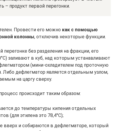
ть – продукт первой перегонки.
ателен. Провести его можно
как с помощью
ионной колонны
, отключив некоторые функции.
 перегонке без разделения на фракции, его
°С) заливают в куб, над которым устанавливают
дефлегматором (мини-охладителем под проточную
я. Либо дефлегматор является отдельным узлом,
аемым на царгу сверху.
процесс происходит таким образом:
вается до температуры кипения отдельных
ов (для этилена это 78,4°С);
е вверх и собираются в дефлегматоре, который