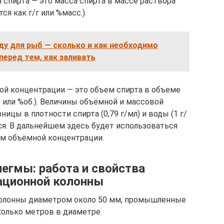
 спирта — это масса спирта в массе раствора
ся как г/г или %масс.).
ду для рыб — сколько и как необходимо
перед тем, как заливать
ой концентрации — это объем спирта в объеме
 или %об.). Величины объёмной и массовой
ницы в плотности спирта (0,79 г/мл) и воды (1 г/
ся. В дальнейшем здесь будет использоваться
ем объёмной концентрации.
егмы: работа и свойства
ационной колонны
олонны диаметром около 50 мм, промышленные
олько метров в диаметре.