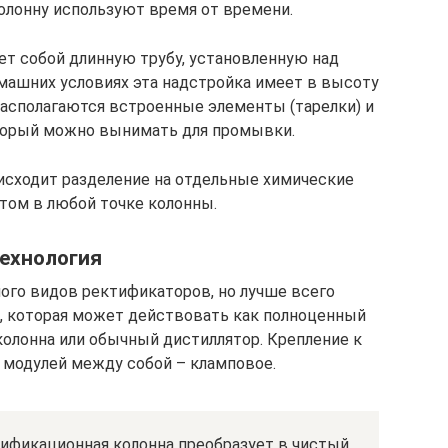
колонну используют время от времени.
ет собой длинную трубу, установленную над
машних условиях эта надстройка имеет в высоту
 располагаются встроенные элементы (тарелки) и
оторый можно вынимать для промывки.
оисходит разделение на отдельные химические
том в любой точке колонны.
ехнология
ого видов ректификаторов, но лучше всего
е, которая может действовать как полноценный
колонна или обычный дистиллятор. Крепление к
 модулей между собой – кламповое.
ификационная колонна преобразует в чистый