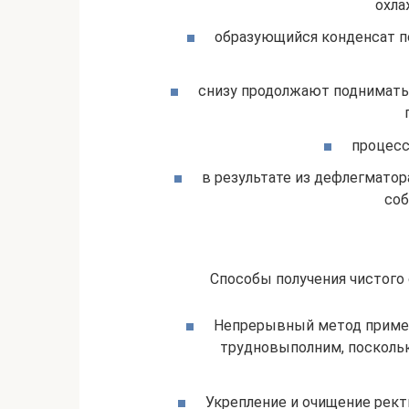
охла
образующийся конденсат по
снизу продолжают подниматьс
процесс
в результате из дефлегматор
соб
Способы получения чистого
Непрерывный метод приме
трудновыполним, поскольку
Укрепление и очищение рект