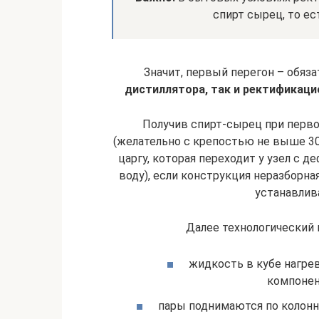
спирт сырец, то ес
Значит, первый перегон – обяз
дистиллятора, так и ректификац
Получив спирт-сырец при первой
(желательно с крепостью не выше 30
царгу, которая переходит у узел с 
воду), если конструкция неразборна
устанавлив
Далее технологический 
жидкость в кубе нагре
компонент
пары поднимаются по колонн