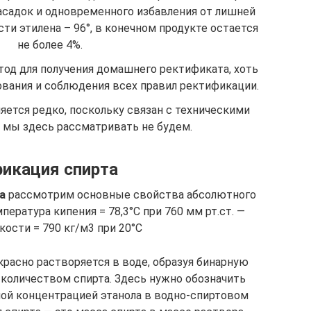
асадок и одновременного избавления от лишней
сти этилена – 96°, в конечном продукте остается
не более 4%.
тод для получения домашнего ректификата, хоть
ования и соблюдения всех правил ректификации.
ется редко, поскольку связан с техническими
о мы здесь рассматривать не будем.
икация спирта
а
рассмотрим основные свойства абсолютного
пература кипения = 78,3°C при 760 мм рт.ст. —
ости = 790 кг/м3 при 20°С
красно растворяется в воде, образуя бинарную
количеством спирта. Здесь нужно обозначить
ой концентрацией этанола в водно-спиртовом