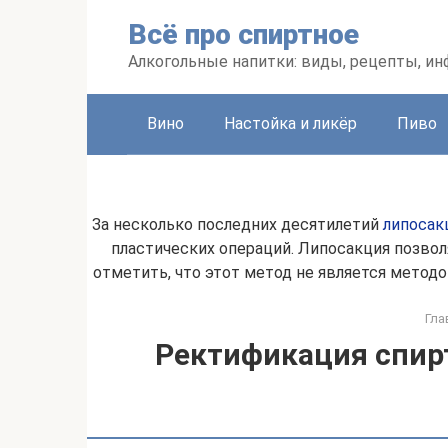
Перейти
Всё про спиртное
к
контенту
Алкогольные напитки: виды, рецепты, и
Вино
Настойка и ликёр
Пиво
За несколько последних десятилетий
липосак
пластических операций. Липосакция позво
отметить, что этот метод не является метод
Гла
Ректификация спир