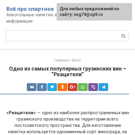
Перейти
Всё про спиртное
Для любых предложений по
к
Алкогольные напитки: виды, рецепты,
сайту: vog74@cp9.ru
контенту
информация
Поиск:
Главная
»
Вино
Одно из самых популярных грузинских вин –
“Ркацители”
«Ркацители»
— одно из наиболее распространенных вин
грузинского производства на территории всего
постсоветского пространства. Для изготовления
напитка используется одноименный сорт винограда, на