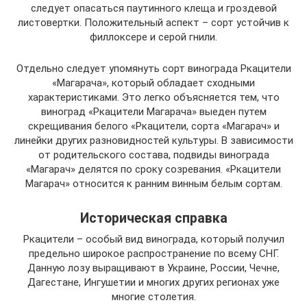
следует опасаться паутинного клеща и гроздевой
листовертки. Положительный аспект – сорт устойчив к
филлоксере и серой гнили.
Отдельно следует упомянуть сорт винограда Ркацители
«Магарача», который обладает сходными
характеристиками. Это легко объясняется тем, что
виноград «Ркацители Магарача» выеден путем
скрещивания белого «Ркацители, сорта «Магарач» и
линейки других разновидностей культуры. В зависимости
от родительского состава, подвиды винограда
«Магарач» делятся по сроку созревания. «Ркацители
Магарач» относится к ранним винным белым сортам.
Историческая справка
Ркацители – особый вид винограда, который получил
предельно широкое распространение по всему СНГ.
Данную лозу выращивают в Украине, России, Чечне,
Дагестане, Ингушетии и многих других регионах уже
многие столетия.