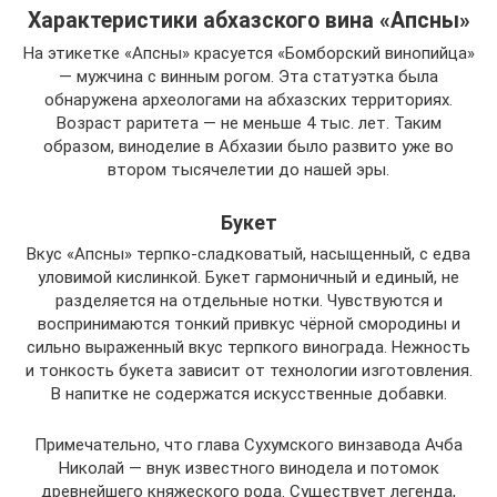
Характеристики абхазского вина «Апсны»
На этикетке «Апсны» красуется «Бомборский винопийца»
— мужчина с винным рогом. Эта статуэтка была
обнаружена археологами на абхазских территориях.
Возраст раритета — не меньше 4 тыс. лет. Таким
образом, виноделие в Абхазии было развито уже во
втором тысячелетии до нашей эры.
Букет
Вкус «Апсны» терпко-сладковатый, насыщенный, с едва
уловимой кислинкой. Букет гармоничный и единый, не
разделяется на отдельные нотки. Чувствуются и
воспринимаются тонкий привкус чёрной смородины и
сильно выраженный вкус терпкого винограда. Нежность
и тонкость букета зависит от технологии изготовления.
В напитке не содержатся искусственные добавки.
Примечательно, что глава Сухумского винзавода Ачба
Николай — внук известного винодела и потомок
древнейшего княжеского рода. Существует легенда,