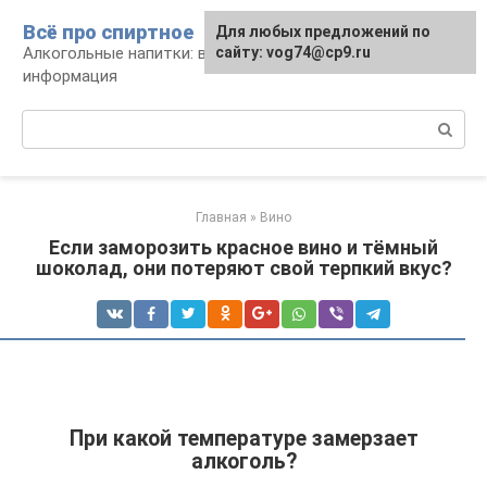
Перейти
Всё про спиртное
Для любых предложений по
к
Алкогольные напитки: виды, рецепты,
сайту: vog74@cp9.ru
контенту
информация
Поиск:
Главная
»
Вино
Если заморозить красное вино и тёмный
шоколад, они потеряют свой терпкий вкус?
При какой температуре замерзает
алкоголь?