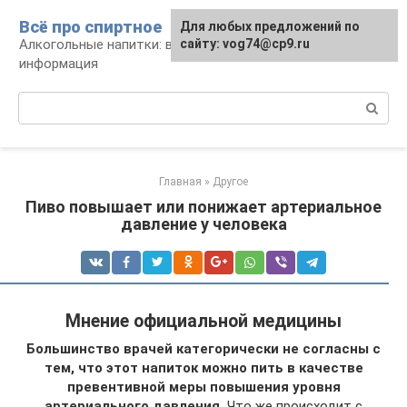
Перейти
Всё про спиртное
Для любых предложений по
к
Алкогольные напитки: виды, рецепты,
сайту: vog74@cp9.ru
контенту
информация
Поиск:
Главная
»
Другое
Пиво повышает или понижает артериальное
давление у человека
Мнение официальной медицины
Большинство врачей категорически не согласны с
тем, что этот напиток можно пить в качестве
превентивной меры повышения уровня
артериального давления.
Что же происходит с