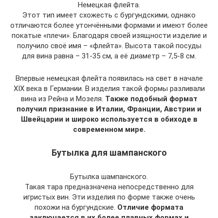
Немецкая флейта.
Этот тип имеет схожесть с бургундскими, однако
отличаются более утончёнными формами и имеют более
покатые «плечи». Благодаря своей изящности изделие и
получило своё имя – «флейта». Высота такой посуды
для вина равна – 31-35 см, а её диаметр – 7,5-8 см.
Впервые немецкая флейта появилась на свет в начале
XIX века в Германии. В изделия такой формы разливали
вина из Рейна и Мозеля.
Также подобный формат
получил признание в Италии, Франции, Австрии и
Швейцарии и широко используется в обиходе в
современном мире.
Бутылка для шампанского
Бутылка шампанского.
Такая тара предназначена непосредственно для
игристых вин. Эти изделия по форме также очень
похожи на бургундские.
Отличие формата
заключается в их более плавных формах и