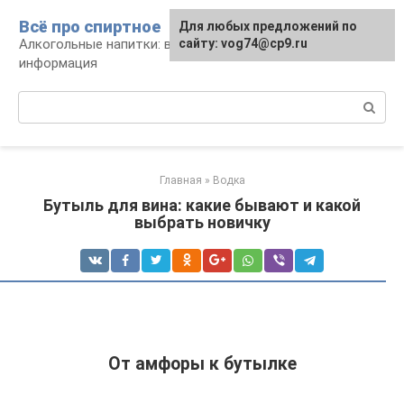
Перейти
Всё про спиртное
Для любых предложений по
к
Алкогольные напитки: виды, рецепты,
сайту: vog74@cp9.ru
контенту
информация
Поиск:
Главная
»
Водка
Бутыль для вина: какие бывают и какой
выбрать новичку
От амфоры к бутылке