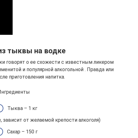
из тыквы на водке
ки говорят о ее схожести с известным ликером
именитой и популярной алкогольной . Правда или
сле приготовления напитка.
Ингредиенты
Тыква – 1 кг
е, зависит от желаемой крепости алкоголя)
Сахар – 150 г