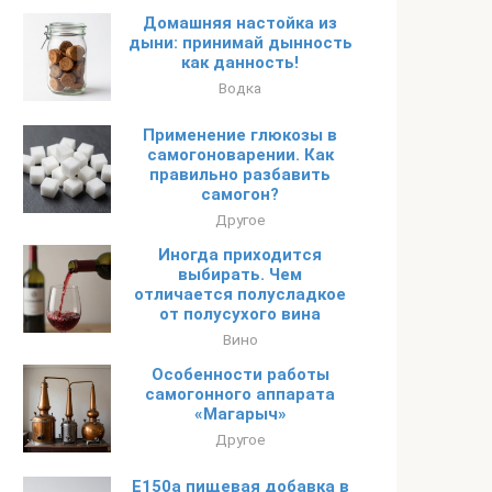
Домашняя настойка из
дыни: принимай дынность
как данность!
Водка
Применение глюкозы в
самогоноварении. Как
правильно разбавить
самогон?
Другое
Иногда приходится
выбирать. Чем
отличается полусладкое
от полусухого вина
Вино
Особенности работы
самогонного аппарата
«Магарыч»
Другое
Е150а пищевая добавка в