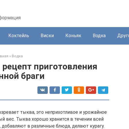
нформация
Коктейль
Виски
Коньяк
Водка
Друг
авная
»
Водка
 рецепт приготовления
нной браги
созревает тыква, это неприхотливое и урожайное
ый вес. Тыква хорошо хранится в течении всей
, добавляют в различные блюда, делают курагу.