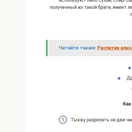
используют либо сухие, спирто
полученный из такой браги, имеет л
Читайте также:
Распитие алко
Др
Как
Тыкву разрезать на две ча