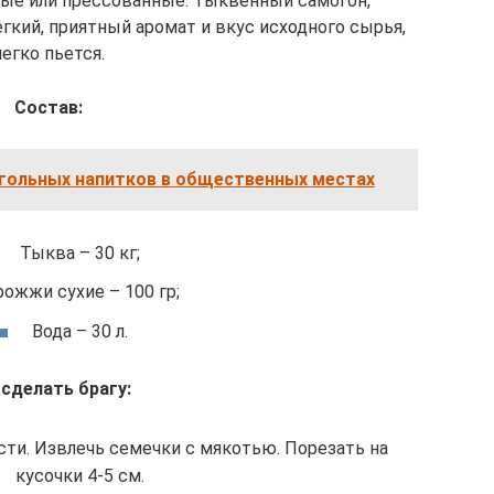
вые или прессованные. Тыквенный самогон,
егкий, приятный аромат и вкус исходного сырья,
легко пьется.
Состав:
гольных напитков в общественных местах
Тыква – 30 кг;
ожжи сухие – 100 гр;
Вода – 30 л.
 сделать брагу:
сти. Извлечь семечки с мякотью. Порезать на
кусочки 4-5 см.