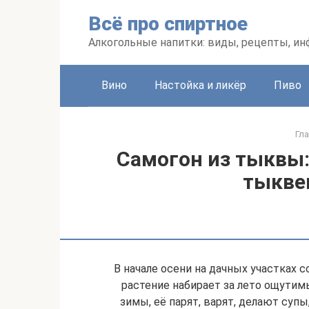
Перейти
Всё про спиртное
к
контенту
Алкогольные напитки: виды, рецепты, и
Вино
Настойка и ликёр
Пиво
Гл
Самогон из тыквы:
тыкве
В начале осени на дачных участках 
растение набирает за лето ощутим
зимы, её парят, варят, делают супы