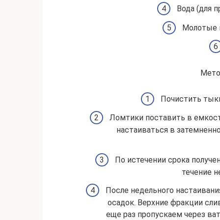
Вода (для п
Молотые к
Мето
Почистить тыкв
Ломтики поставить в емкост
настаиваться в затемненно
По истечении срока получе
течение н
После недельного настаивани
осадок. Верхние фракции сли
еще раз пропускаем через ва