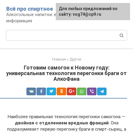
Перейти
Всё про спиртное
Для любых предложений по
к
Алкогольные напитки: виды, рецепты,
сайту: vog74@cp9.ru
контенту
информация
Поиск:
Главная
»
Другое
Готовим самогон к Новому году:
универсальная технология перегонки браги от
АлкоФана
Наиболее правильная технология перегонки самогона —
двойная с отделением вредных фракций
. Она
подразумевает первую перегонку браги в спирт-сырец, а