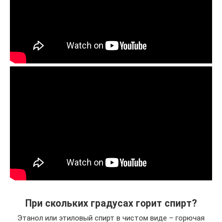
При скольких градусах горит спирт?
Этанол или этиловый спирт в чистом виде – горючая