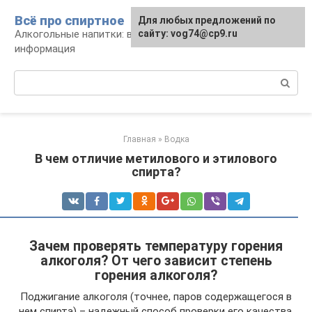
Перейти
Всё про спиртное
Для любых предложений по
к
Алкогольные напитки: виды, рецепты,
сайту: vog74@cp9.ru
контенту
информация
Поиск:
Главная
»
Водка
В чем отличие метилового и этилового
спирта?
Зачем проверять температуру горения
алкоголя? От чего зависит степень
горения алкоголя?
Поджигание алкоголя (точнее, паров содержащегося в
нем спирта) – надежный способ проверки его качества.