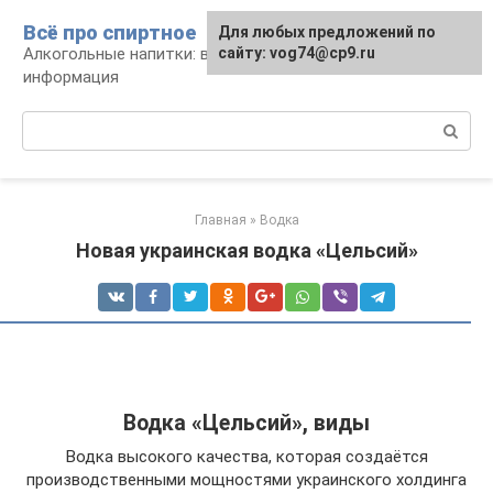
Перейти
Всё про спиртное
Для любых предложений по
к
Алкогольные напитки: виды, рецепты,
сайту: vog74@cp9.ru
контенту
информация
Поиск:
Главная
»
Водка
Новая украинская водка «Цельсий»
Водка «Цельсий», виды
Водка высокого качества, которая создаётся
производственными мощностями украинского холдинга