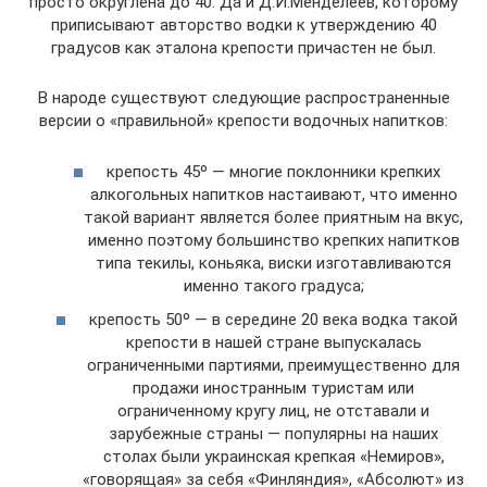
просто округлена до 40. Да и Д.И.Менделеев, которому
приписывают авторство водки к утверждению 40
градусов как эталона крепости причастен не был.
В народе существуют следующие распространенные
версии о «правильной» крепости водочных напитков:
крепость 45º — многие поклонники крепких
алкогольных напитков настаивают, что именно
такой вариант является более приятным на вкус,
именно поэтому большинство крепких напитков
типа текилы, коньяка, виски изготавливаются
именно такого градуса;
крепость 50º — в середине 20 века водка такой
крепости в нашей стране выпускалась
ограниченными партиями, преимущественно для
продажи иностранным туристам или
ограниченному кругу лиц, не отставали и
зарубежные страны — популярны на наших
столах были украинская крепкая «Немиров»,
«говорящая» за себя «Финляндия», «Абсолют» из