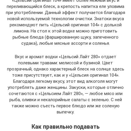
«Цельсий оригинал 104» имеет более нежный вкус и
переливающийся блеск, а крепость напитка еле уловима
при употреблении. Данный эффект получается благодаря
новой используемой технологии очистки. Знатоки вкуса
рекомендуют пить «Цельсий оригинал 104» с долькой
лимона. На стол к этой водке можно приготовить
рыбные блюда (фаршированную щуку, запеченного
судака), любые мясные ассорти и соленья.
Вкус и аромат водки «Цельсий Лайт 280» отдает
полевыми травами: мелиссой и бузиной. Цвет
прозрачный, однако характерный блеск на солнце здесь
тоже присутствует, как и у «Цельсия оригинал 104».
Благодаря легкому вкусу, этот вид алкоголя могут
употреблять даже женщины. Закуски, которые отлично
сочетаются с «Цельсием Лайт 280», — любое мясо или
рыба, оливки и некалорийные салаты с зеленью. С ней
также можно съесть первое блюдо или же соленую
выпечку.
Как правильно подавать