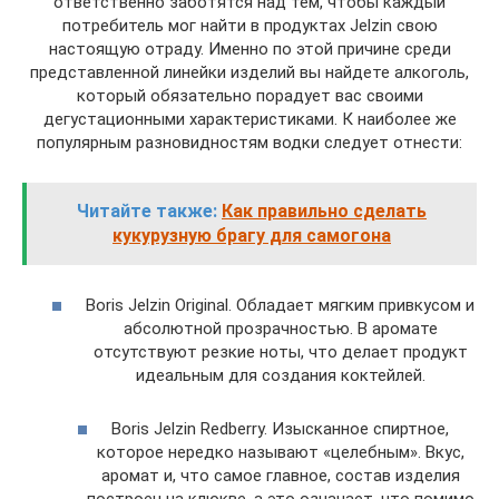
ответственно заботятся над тем, чтобы каждый
потребитель мог найти в продуктах Jelzin свою
настоящую отраду. Именно по этой причине среди
представленной линейки изделий вы найдете алкоголь,
который обязательно порадует вас своими
дегустационными характеристиками. К наиболее же
популярным разновидностям водки следует отнести:
Читайте также:
Как правильно сделать
кукурузную брагу для самогона
Boris Jelzin Original. Обладает мягким привкусом и
абсолютной прозрачностью. В аромате
отсутствуют резкие ноты, что делает продукт
идеальным для создания коктейлей.
Boris Jelzin Redberry. Изысканное спиртное,
которое нередко называют «целебным». Вкус,
аромат и, что самое главное, состав изделия
построен на клюкве, а это означает, что помимо