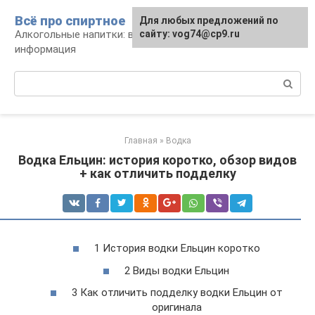
Перейти
Всё про спиртное
Для любых предложений по
к
Алкогольные напитки: виды, рецепты,
сайту: vog74@cp9.ru
контенту
информация
Поиск:
Главная
»
Водка
Водка Ельцин: история коротко, обзор видов
+ как отличить подделку
1 История водки Ельцин коротко
2 Виды водки Ельцин
3 Как отличить подделку водки Ельцин от
оригинала