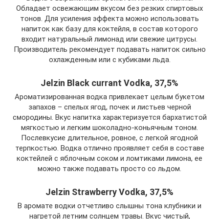
Обладает освежающим вкусом без резких спиртовых
тонов. Для усиления эффекта можно использовать
напиток как базу для коктейля, в состав которого
входит натуральный лимонад или свежие цитрусы.
Производитель рекомендует подавать напиток сильно
охлажденным или с кубиками льда.
Jelzin Black currant Vodka, 37,5%
Ароматизированная водка привлекает целым букетом
запахов – спелых ягод, почек и листьев черной
смородины. Вкус напитка характеризуется бархатистой
мягкостью и легким шоколадно-коньячным тоном.
Послевкусие длительное, ровное, с легкой ягодной
терпкостью. Водка отлично проявляет себя в составе
коктейлей с яблочным соком и ломтиками лимона, ее
можно также подавать просто со льдом.
Jelzin Strawberry Vodka, 37,5%
В аромате водки отчетливо слышны тона клубники и
нагретой летним солнцем травы. Вкус чистый,