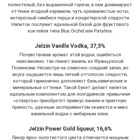
полнотелый, без выраженной горечи, в нем доминируют
оттенки ягодной карамели, чуть крахмалистые ноты,
интересный симбиоз перца и кондитерской сладости.
Напиток послужит идеальной базой для фруктового
коктейля типа Blue Orchid или Patatina.
Jelzin Vanille Vodka, 37,5%
Почувствовав аромат этой водки, ошибиться
невозможно: так пахнет ваниль из Французской
Полинезии. Несмотря на сливочно-сладкий запах, во
вкусе ощущается лишь легкий отголосок сладости,
который гармонично дополняют бальзамические и
минеральные оттенки. Такой букет делает напиток
идеальным компонентом для лонгдринков: привычная
«отвертка» приобретет привкус ванили и приятную
пряность, удачным экспериментом окажется и микс
ванильной водки с имбирным элем.
Jelzin Power Gold liqueur, 16,6%
Ликер ярко-золотистого цвета отличается мощным