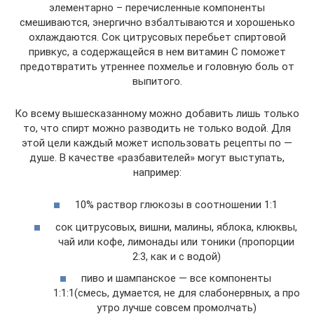
элементарно – перечисленные компоненты
смешиваются, энергично взбалтываются и хорошенько
охлаждаются. Сок цитрусовых перебьет спиртовой
привкус, а содержащейся в нем витамин С поможет
предотвратить утреннее похмелье и головную боль от
выпитого.
Ко всему вышесказанному можно добавить лишь только
то, что спирт можно разводить не только водой. Для
этой цели каждый может использовать рецепты по —
душе. В качестве «разбавителей» могут выступать,
например:
10% раствор глюкозы в соотношении 1:1
сок цитрусовых, вишни, малины, яблока, клюквы,
чай или кофе, лимонады или тоники (пропорции
2:3, как и с водой)
пиво и шампанское — все компоненты
1:1:1(смесь, думается, не для слабонервных, а про
утро лучше совсем промолчать)