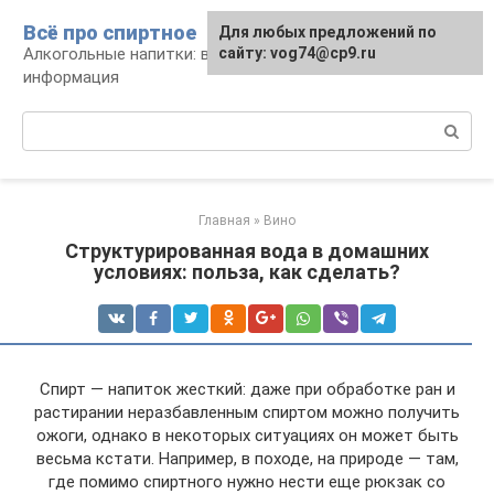
Перейти
Всё про спиртное
Для любых предложений по
к
Алкогольные напитки: виды, рецепты,
сайту: vog74@cp9.ru
контенту
информация
Поиск:
Главная
»
Вино
Структурированная вода в домашних
условиях: польза, как сделать?
Спирт — напиток жесткий: даже при обработке ран и
растирании неразбавленным спиртом можно получить
ожоги, однако в некоторых ситуациях он может быть
весьма кстати. Например, в походе, на природе — там,
где помимо спиртного нужно нести еще рюкзак со