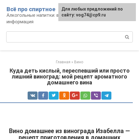
Перейти
Всё про спиртное
Для любых предложений по
к
Алкогольные напитки: виды, рецепты,
сайту: vog74@cp9.ru
контенту
информация
Поиск:
Главная
»
Вино
Куда деть кислый, переспевший или просто
лишний виноград: мой рецепт ароматного
домашнего вина
Вино домашнее из винограда Изабелла —
рецепт приготовления в домашних