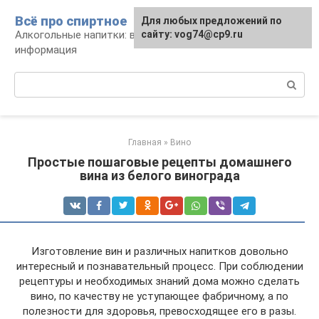
Перейти
Всё про спиртное
Для любых предложений по
к
Алкогольные напитки: виды, рецепты,
сайту: vog74@cp9.ru
контенту
информация
Поиск:
Главная
»
Вино
Простые пошаговые рецепты домашнего
вина из белого винограда
Изготовление вин и различных напитков довольно
интересный и познавательный процесс. При соблюдении
рецептуры и необходимых знаний дома можно сделать
вино, по качеству не уступающее фабричному, а по
полезности для здоровья, превосходящее его в разы.