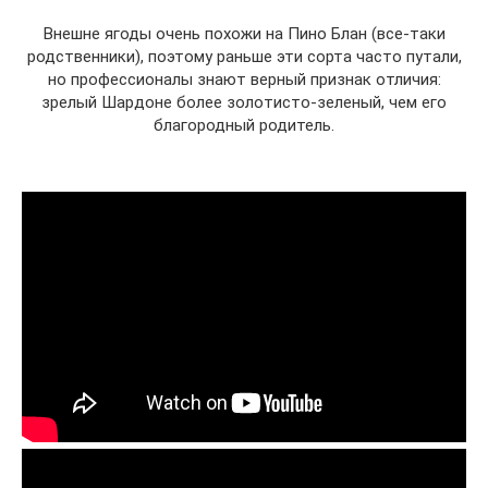
Внешне ягоды очень похожи на Пино Блан (все-таки
родственники), поэтому раньше эти сорта часто путали,
но профессионалы знают верный признак отличия:
зрелый Шардоне более золотисто-зеленый, чем его
благородный родитель.