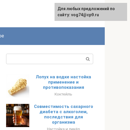
Для любых предложений по
сайту: vog74@cp9.ru
ое
Поиск:
Лопух на водке настойка
применение и
противопоказания
Коктейль
Совместимость сахарного
диабета с алкоголем,
последствия для
организма
Настойка и ликёр