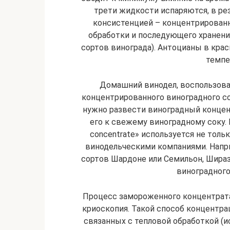
трети жидкости испаряются, в рез
консистенцией – концентрированн
обработки и последующего хранения
сортов винограда). Антоцианы в кра
темпе
Домашний винодел, воспользова
концентрированного виноградного со
нужно развести виноградный концен
его к свежему виноградному соку. Н
concentrate» используется не тол
винодельческими компаниями. Напр
сортов Шардоне или Семильон, Шираз
виноградного
Процесс замороженного концентрата
криоскопия. Такой способ концентр
связанных с тепловой обработкой (и