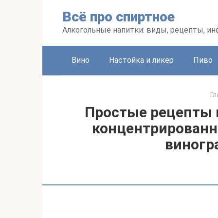
Перейти
Всё про спиртное
к
контенту
Алкогольные напитки: виды, рецепты, и
Вино
Настойка и ликёр
Пиво
Гл
Простые рецепты 
концентрированн
виногр