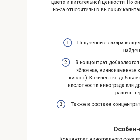
цвета и питательной ценности. Но 
из-за относительно высоких капита
Полученные сахара концен
найден
В концентрат добавляется 
яблочная, виннокаменная 
кислот). Количество добавл
кислотности винограда или д
разную те
Также в составе концентрат
Особенн
Концентрат виноградного сока п