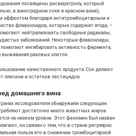
едования посвящены ресвератролу, который
ьно, в виноградном соке и красном вине),
 эффектом благодаря антитромбоцитарным и
ство флавоноидов, которые содержит ягода, –
омогают нейтрализовать свободные радикалы,
удистых заболеваний. Некоторые флавоноиды,
 помогают ингибировать активность фермента,
я выживания раковых клеток.
ользование качественного продукта. Сок делают
от плесени и остатков пестицидов.
ред домашнего вина
транах исследователи обнаружили следующее.
отребляют достаточно много животных жиров
ется на низком уровне. Этот феномен был назван
агают, он связан с тем, что в стране регулярно
иальная польза его в снижении тромбоцитарной