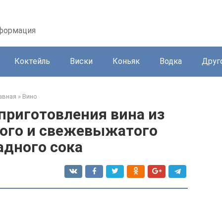
нформация
Коктейль
Виски
Коньяк
Водка
Друг
авная
»
Вино
приготовления вина из
ого и свежевыжатого
адного сока