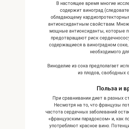
В настоящее время многие иссл
содержит виноград (следовател
обладающему кардиопротекторным
антиоксидантным свойствам. Множе
мощные антиоксиданты, которые п
предотвращают риск сердечносос
содержащиеся в виноградном соке,
необходимого дл
Виноделие из сока предполагает исп
из плодов, свободных 
Польза и в
При сравнивании диет в разных с
Несмотря на то, что французы п
частота сердечных заболеваний оста
«французским парадоксом» и, как пол
употребляют красное вино. Потенц