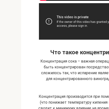
Что такое концентр
Концентрация сока – важная опера
быть концентрирован посредство
сложилось так, что испарение явл
для концентрированного виногра
Концентрация производится при пом
(что понижает температуру кипения
сводит к минимуму влияние на арома