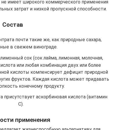
он не имеет широкого коммерческого применения
льных затрат и низкой пропускной способности.
Состав
трата почти такие же, как природные сахара,
ные в свежем винограде.
лимонный сок (сок лайма, лимонная, молочная,
кислота или любая комбинация двух или более
енной кислоты компенсирует дефицит природной
ругих фруктов. Каждая кислота может придавать
рпкость конечному продукту.
а присутствует аскорбиновая кислота (витамин
С).
ости применения
редлагает жизнеспособную альтернативу для