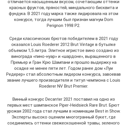
отличается насыщенным вкусом, сочетающим оттенки
красных фруктов, пряностей, миндального бисквита и
фундука. В 2021 году марка также лидировала на этом
конкурсе, тогда лучшим был признан магнум Dom
Perignon 1998 P2.
Среди классических брютов победителем в 2021 году
оказался Louis Roederer 2012 Brut Vintage в бутылке
объемом 1,5 литра. Элитное игристое вино создано из
винограда «пино-нуар» и «шардоне», выращенного в
Премьер и Гран Крю Шампани и прошло выдержку на
осадке не менее пяти лет. Годом ранее дом «Луи
Редерер» стал абсолютным лидером конкурса, завоевав
звание лучшего производителя и титул чемпиона с Louis
Roederer NV Brut Premier.
Винный конкурс Decanter 2021 поставил на одно из
первых мест шампанское Piper-Heidsieck Rare Brut. Брют
урожая 2002 года стал лучшим в номинации Best in Show.
Эксперты высоко оценили многогранный букет, где
соединились оттенки свежескошенной травы, зеленого