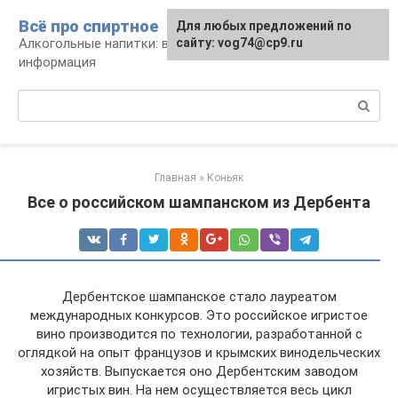
Перейти
Всё про спиртное
Для любых предложений по
к
Алкогольные напитки: виды, рецепты,
сайту: vog74@cp9.ru
контенту
информация
Поиск:
Главная
»
Коньяк
Все о российском шампанском из Дербента
Дербентское шампанское стало лауреатом
международных конкурсов. Это российское игристое
вино производится по технологии, разработанной с
оглядкой на опыт французов и крымских винодельческих
хозяйств. Выпускается оно Дербентским заводом
игристых вин. На нем осуществляется весь цикл