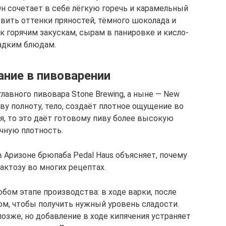
Он сочетает в себе лёгкую горечь и карамельный
овить оттенки пряностей, тёмного шоколада и
к горячим закускам, сырам в панировке и кисло-
адким блюдам.
ние в пивоварении
лавного пивовара Stone Brewing, а ныне — New
иву полноту, тело, создаёт плотное ощущение во
ся, то это даёт готовому пиву более высокую
чную плотность.
 Аризоне брюпаба Pedal Haus объясняет, почему
актозу во многих рецептах.
бом этапе производства: в ходе варки, после
ом, чтобы получить нужный уровень сладости.
озже, но добавление в ходе кипячения устраняет