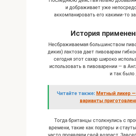
Последнюю действительно добавляют
и дображивает уже непосредс
аккомпанировать его какими-то зак
История применен
Несбраживаемая большинством пиво
диких) лактоза дает пивоварам гибкос
сегодня этот сахар широко использ
использовать в пивоварении — в Англ
и так было
Читайте также:
Мятный ликер — 
варианты приготовлени
Тогда британцы столкнулись с про
времени, такие как портеры и стауты
часто проявляли свой возраст. Завсе