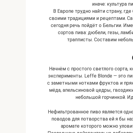
иначе: культура п
В Европе трудно найти страну, гд
своими традициями и рецептами. Са
сегодня речь пойдёт о Бельгии. Име
сортов пива: дюбели, гезы, ламб
трапписты. Составим неболь
Начнём с простого светлого сорта, к
эксперименты. Leffe Blonde — это п
с заметными нотками фруктов и прян
мёда, апельсиновой цедры, гвоздик
небольшой горчинкой. Ид
Нефильтрованное пиво является одно
поводов для потворства ей я бы наз
аромате которого можно улови