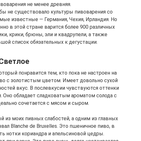
ивоварения не менее древняя.
е бы не существовало культуры пивоварения со
мые известные — Германия, Чехия, Ирландия. Но
нно в этой стране варится более 900 различных
ики, крики, брюны, эли и квадрупели, а также
шой список обязательных к дегустации.
Светлое
оторый понравится тем, кто пока не настроен на
иво с золотистым цветом. Имеет довольно сухой
остей вкус. В послевкусии чувствуются оттенки
и. Оно обладает сладковатым ароматом солода с
еально сочетается с мясом и сыром.
й из моих пивных слабостей, а одним из главных
вал Blanche de Bruxelles. Это пшеничное пиво, в
ть нотки кориандра и апельсиновой цедры.