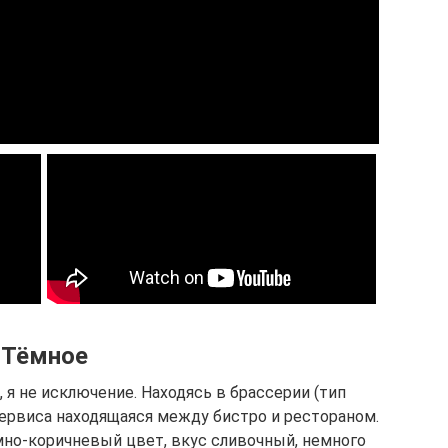
Тёмное
 я не исключение. Находясь в брассерии (тип
сервиса находящаяся между бистро и рестораном.
 Тёмно-коричневый цвет, вкус сливочный, немного