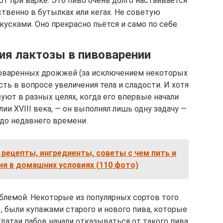
 при варке. Это пиво очень долго настаивается
твенно в бутылках или кегах. Не советую
усками. Оно прекрасно пьётся и само по себе.
ия лактозы в пивоварении
варенных дрожжей (за исключением некоторых
ть в вопросе увеличения тела и сладости. И хотя
уют в разных целях, когда его впервые начали
ии XVIII века, — он выполнял лишь одну задачу —
 до недавнего времени.
рецепты, ингредиенты, советы с чем пить и
я в домашних условиях (110 фото)
блемой. Некоторые из популярных сортов того
, были купажами старого и нового пива, которые
гдатаи пабов начали отказываться от такого пива