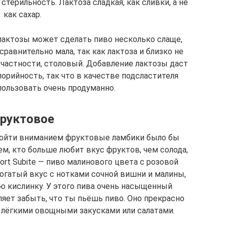
стерильность. Лактоза сладкая, как сливки, а не
как сахар.
лактозы может сделать пиво несколько слаще,
равнительно мала, так как лактоза и близко не
в частности, столовый. Добавление лактозы даст
лорийность, так что в качестве подсластителя
пользовать очень продуманно.
руктовое
обойти вниманием фруктовые ламбики было бы
м, кто больше любит вкус фруктов, чем солода,
rt Subite — пиво малинового цвета с розовой
богатый вкус с нотками сочной вишни и малины,
ю кислинку. У этого пива очень насыщенный
яет забыть, что ты пьёшь пиво. Оно прекрасно
с лёгкими овощными закусками или салатами.