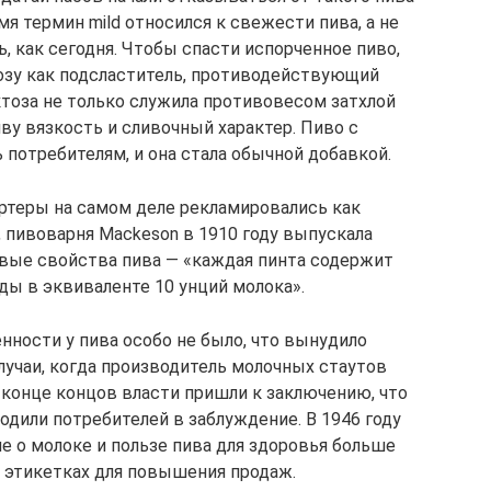
мя термин mild относился к свежести пива, а не
, как сегодня. Чтобы спасти испорченное пиво,
озу как подсластитель, противодействующий
тоза не только служила противовесом затхлой
иву вязкость и сливочный характер. Пиво с
потребителям, и она стала обычной добавкой.
ртеры на самом деле рекламировались как
 пивоварня Mackeson в 1910 году выпускала
овые свойства пива — «каждая пинта содержит
ы в эквиваленте 10 унций молока».
нности у пива особо не было, что вынудило
лучаи, когда производитель молочных стаутов
В конце концов власти пришли к заключению, что
одили потребителей в заблуждение. В 1946 году
е о молоке и пользе пива для здоровья больше
а этикетках для повышения продаж.