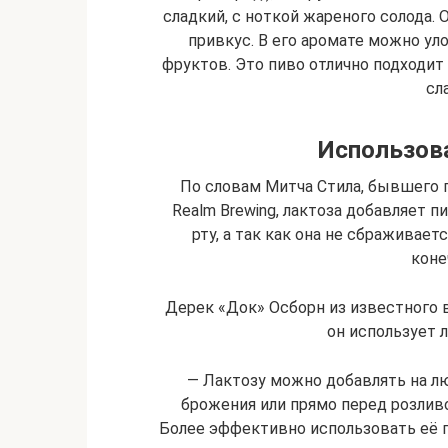
сладкий, с ноткой жареного солода. 
привкус. В его аромате можно ул
фруктов. Это пиво отлично подходит 
сл
Использова
По словам Митча Стила, бывшего г
Realm Brewing, лактоза добавляет п
рту, а так как она не сбраживает
коне
Дерек «Док» Осборн из известного в
он использует л
— Лактозу можно добавлять на лю
брожения или прямо перед розлив
Более эффективно использовать её п