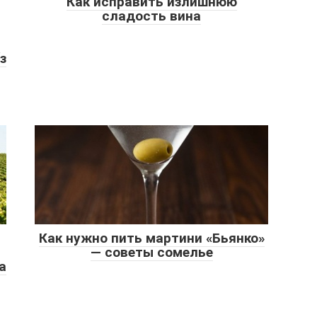
Как исправить излишнюю
сладость вина
и
з
Как нужно пить мартини «Бьянко»
— советы сомелье
а