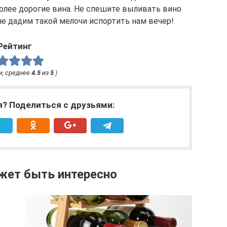
более дорогие вина. Не спешите выливать вино
не дадим такой мелочи испортить нам вечер!
Рейтинг
и, среднее
4.5
из
5
)
я? Поделиться с друзьями:
жет быть интересно