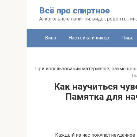
Перейти
Всё про спиртное
к
контенту
Алкогольные напитки: виды, рецепты, и
Вино
Настойка и ликёр
Пиво
При использовании материалов, размещённы
Гл
Как научиться чув
Памятка для н
Каждый из нас покупал неудачное 