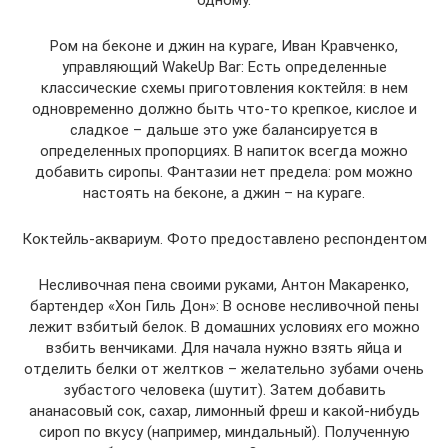
Ром на беконе и джин на кураге, Иван Кравченко,
управляющий WakeUp Bar: Есть определенные
классические схемы приготовления коктейля: в нем
одновременно должно быть что-то крепкое, кислое и
сладкое – дальше это уже балансируется в
определенных пропорциях. В напиток всегда можно
добавить сиропы. Фантазии нет предела: ром можно
настоять на беконе, а джин – на кураге.
Коктейль-аквариум. Фото предоставлено респондентом
Несливочная пена своими руками, Антон Макаренко,
бартендер «Хон Гиль Дон»: В основе несливочной пены
лежит взбитый белок. В домашних условиях его можно
взбить венчиками. Для начала нужно взять яйца и
отделить белки от желтков – желательно зубами очень
зубастого человека (шутит). Затем добавить
ананасовый сок, сахар, лимонный фреш и какой-нибудь
сироп по вкусу (например, миндальный). Полученную