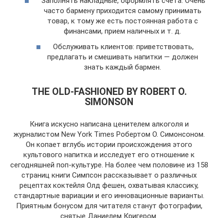
Заполнять накладные, оформлять счета. Очень
часто бармену приходится самому принимать
товар, к тому же есть постоянная работа с
финансами, прием наличных и т. д.
Обслуживать клиентов: приветствовать,
предлагать и смешивать напитки — должен
знать каждый бармен.
THE OLD-FASHIONED BY ROBERT O.
SIMONSON
Книга искусно написана ценителем алкоголя и
журналистом New York Times Робертом О. Симонсоном.
Он копает вглубь истории происхождения этого
культового напитка и исследует его отношение к
сегодняшней поп-культуре. На более чем половине из 158
страниц книги Симпсон рассказывает о различных
рецептах коктейля Олд фешен, охватывая классику,
стандартные вариации и его инновационные варианты.
Приятным бонусом для читателя станут фотографии,
снятые Даниелем Кригером.