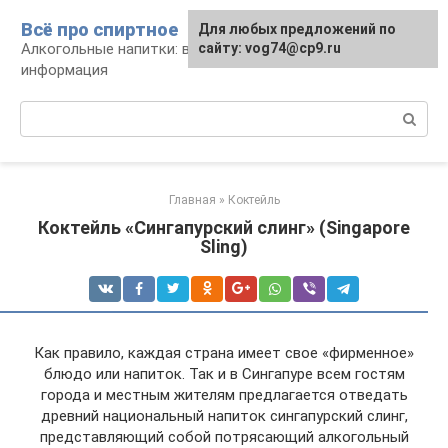
Перейти
Всё про спиртное
Для любых предложений по
к
Алкогольные напитки: виды, рецепты,
сайту: vog74@cp9.ru
контенту
информация
Поиск:
Главная
»
Коктейль
Коктейль «Сингапурский слинг» (Singapore
Sling)
Как правило, каждая страна имеет свое «фирменное»
блюдо или напиток. Так и в Сингапуре всем гостям
города и местным жителям предлагается отведать
древний национальный напиток сингапурский слинг,
представляющий собой потрясающий алкогольный