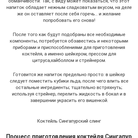
обманчивости. Так, с виду может показаться, что этот
напиток обладает нежным сладковатым вкусом, на деле
же он оставляет после себя горечь… и желание
попробовать его снова!
После того как будут подобраны все необходимые
компоненты, потребуется обзавестись и некоторыми
приборами и приспособлениями для приготовления
коктейля, а именно шейкером, прессом для
цитруса,хайболлом и стрейнером.
Готовится же напиток предельно просто: в шейкер
следует поместить кубики льда, после чего влить все
остальные ингредиенты; тщательно встряхнуть;
используя стрейнер, перелить жидкость в бокал и в
завершении украсить его вишенкой.
Коктейль Сингапурский слинг
Процесс приготовления коктейля Сингапур