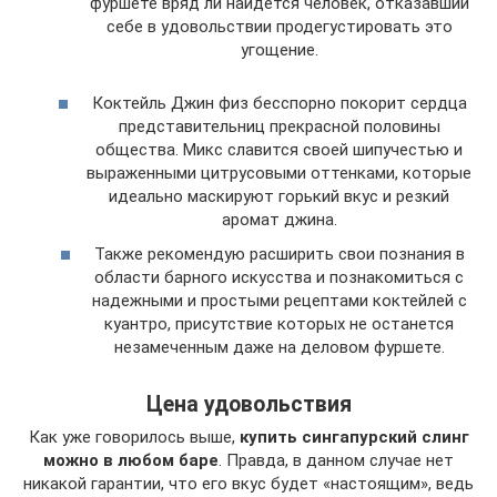
фуршете вряд ли найдется человек, отказавший
себе в удовольствии продегустировать это
угощение.
Коктейль Джин физ бесспорно покорит сердца
представительниц прекрасной половины
общества. Микс славится своей шипучестью и
выраженными цитрусовыми оттенками, которые
идеально маскируют горький вкус и резкий
аромат джина.
Также рекомендую расширить свои познания в
области барного искусства и познакомиться с
надежными и простыми рецептами коктейлей с
куантро, присутствие которых не останется
незамеченным даже на деловом фуршете.
Цена удовольствия
Как уже говорилось выше,
купить сингапурский слинг
можно в любом баре
. Правда, в данном случае нет
никакой гарантии, что его вкус будет «настоящим», ведь