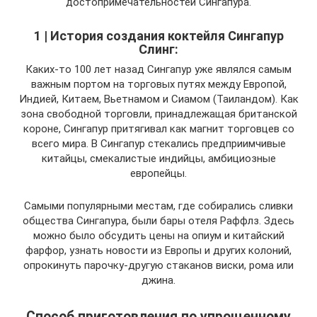
достопримечательностей Сингапура.
1 | История создания коктейля Сингапур
Слинг:
Каких-то 100 лет назад Сингапур уже являлся самым
важным портом на торговых путях между Европой,
Индией, Китаем, Вьетнамом и Сиамом (Таиландом). Как
зона свободной торговли, принадлежащая британской
короне, Сингапур притягивал как магнит торговцев со
всего мира. В Сингапур стекались предприимчивые
китайцы, смекалистые индийцы, амбициозные
европейцы.
Самыми популярными местам, где собирались сливки
общества Сингапура, были бары отеля Раффлз. Здесь
можно было обсудить цены на опиум и китайский
фарфор, узнать новости из Европы и других колоний,
опрокинуть парочку-другую стаканов виски, рома или
джина.
Способ приготовления по упрощенному