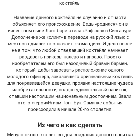
коктейль.
Название данного коктейля не случайно и отчасти
объясняет его происхождение. Ведь «родился» он в
известном ныне Лонг баре отеля «Раффлз» в Сингапуре.
Дополнение же «слинг» в переводе на русский язык с
местного диалекта означает «командир». И дело вовсе
не в том, что любой отведавший коктейля начинает
раздавать приказы налево и направо. Просто
изобретателем его был находчивый бравый бармен,
который, дабы завоевать расположение одного
молодого офицера, заказавшего оригинальный коктейль
для понравившейся девушки, проявил настоящие чудеса
изобретательности, создав удивительный напиток,
ставший настоящим национальным достоянием. Звали
этого «героя»Нгиам Тонг Бун. Сами же события
происходили в начале 20-го столетия.
Из чего и как сделать
Минуло около ста лет со дня создания данного напитка