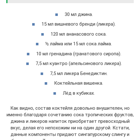
30 мл джина.
15 мл вишневого бренди (ликера).
120 мл ананасового сока.
½ лайма или 15 мл сока лайма.
10 мл гренадина (гранатового сиропа).
7,5 мл куантро (апельсинового ликера).
7,5 мл ликера Бенедиктин.
Коктейльная вишенка.
Лёд в кубиках.
Как видно, состав коктейля довольно внушителен, но
именно благодаря сочетанию сока тропических фруктов,
джина и ликеров напиток приобретает превосходный
вкус, делая его непохожим ни на один другой. Кстати,
данные компоненты придают сингапурскому слингу и