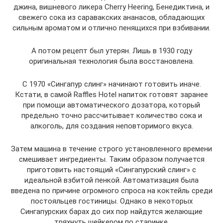
джина, вишневого ликера Cherry Heering, Бенедиктина, и
свежего сока из саравакских ананасов, обладающих
сильным ароматом и отлично пенящихся при взбивании.
А потом рецепт был утерян. Лишь в 1930 году
оригинальная технология была восстановлена.
С 1970 «Сингапур слинг» начинают готовить иначе.
Кстати, в самой Raffles Hotel напиток готовят заранее
при помощи автоматического дозатора, который
предельно точно рассчитывает количество сока и
алкоголь, для создания неповторимого вкуса.
Затем машина в течение строго установленного времени
смешивает ингредиенты. Таким образом получается
приготовить настоящий «Сингапурский слинг» с
идеальной взбитой пенкой. Автоматизация была
введена по причине огромного спроса на коктейль среди
постояльцев гостиницы. Однако в некоторых
Сингапурских барах до сих пор найдутся желающие
тряхнуть шейкером по старинке.