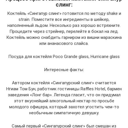
слинг:
Коктейль «Сингапур слинг» готовится по методу shake и
strain. Поместите все ингредиенты в шейкер,
наполненный льдом. Несколько раз хорошо встряхните.
Процедите через стрейнер, перелейте в бокал на лед.
Коктейль можно снабдить гарниром из вишни мараскина
или ананасового слайса.
Посуда для коктейля Poco Grande glass, Hurricane glass
Интересные факты:
Автором коктейля «Сингапурский слинг» считается
Нгиам Том Бун, работник гостиницы Raffles Hotel, бармен
заведения «Лонг бар». Легенда гласит, что он придумал
этот вкуснейший алкогольный нектар по просьбе
молодого офицера, который захотел угостить чем-то
необычным симпатичную девушку.
Самый первый «Сингапурский слинг» был смешан из