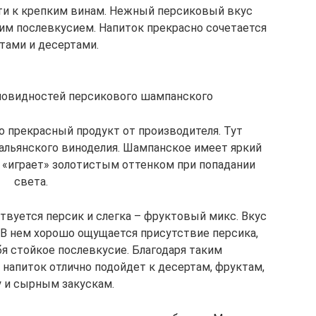
сти к крепким винам. Нежный персиковый вкус
им послевкусием. Напиток прекрасно сочетается
тами и десертами.
новидностей персикового шампанского
o прекрасный продукт от производителя. Тут
альянского виноделия. Шампанское имеет яркий
 «играет» золотистым оттенком при попадании
света.
твуется персик и слегка – фруктовый микс. Вкус
В нем хорошо ощущается присутствие персика,
я стойкое послевкусие. Благодаря таким
напиток отлично подойдет к десертам, фруктам,
 и сырным закускам.