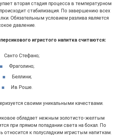
упает вторая стадия процесса в температурном
 происходит стабилизация. По завершению всех
ылки. Обязательным условием разлива является
окое давление.
персикового игристого напитка считаются:
Санто Стефано;
Фраголино;
Беллини;
Ив Роше.
теризуется своими уникальными качествами.
иковое обладает нежным золотисто-желтым
тся при прямом попадании света на бокал. По
ть относится к полусладким игристым напиткам.