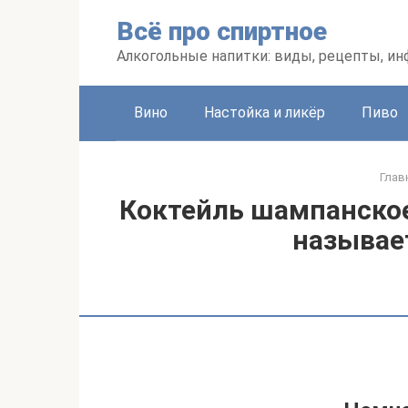
Перейти
Всё про спиртное
к
контенту
Алкогольные напитки: виды, рецепты, и
Вино
Настойка и ликёр
Пиво
Глав
Коктейль шампанское
называе