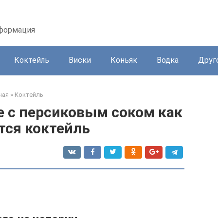
нформация
Коктейль
Виски
Коньяк
Водка
Друг
ная
»
Коктейль
 с персиковым соком как
тся коктейль