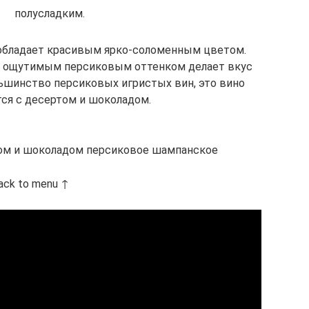
полусладким.
 обладает красивым ярко-соломенным цветом.
и ощутимым персиковым оттенком делает вкус
ьшинство персиковых игристых вин, это вино
тся с десертом и шоколадом.
том и шоколадом персиковое шампанское
ack to menu ↑