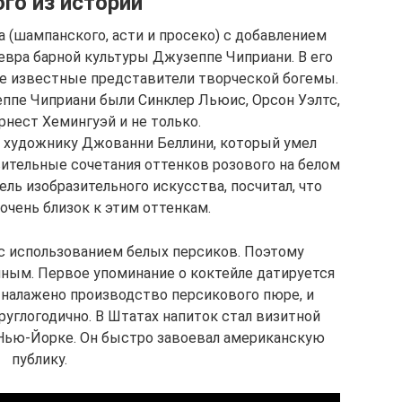
го из истории
а (шампанского, асти и просеко) с добавлением
евра барной культуры Джузеппе Чиприани. В его
ие известные представители творческой богемы.
ппе Чиприани были Синклер Льюис, Орсон Уэлтс,
рнест Хемингуэй и не только.
н художнику Джованни Беллини, который умел
вительные сочетания оттенков розового на белом
ль изобразительного искусства, посчитал, что
очень близок к этим оттенкам.
 с использованием белых персиков. Поэтому
ным. Первое упоминание о коктейле датируется
о налажено производство персикового пюре, и
углогодично. В Штатах напиток стал визитной
 Нью-Йорке. Он быстро завоевал американскую
публику.