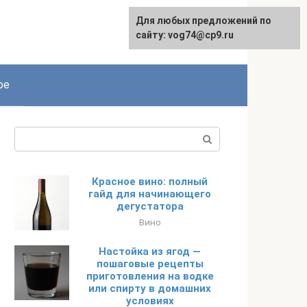
Для любых предложений по
сайту: vog74@cp9.ru
ое
Поиск:
Красное вино: полный
гайд для начинающего
дегустатора
Вино
Настойка из ягод —
пошаговые рецепты
приготовления на водке
или спирту в домашних
условиях