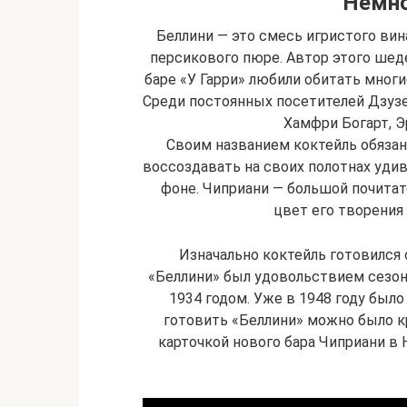
Немно
Беллини — это смесь игристого вин
персикового пюре. Автор этого шед
баре «У Гарри» любили обитать мног
Среди постоянных посетителей Дзузе
Хамфри Богарт, Э
Своим названием коктейль обяза
воссоздавать на своих полотнах уди
фоне. Чиприани — большой почитате
цвет его творения 
Изначально коктейль готовился
«Беллини» был удовольствием сезон
1934 годом. Уже в 1948 году был
готовить «Беллини» можно было кр
карточкой нового бара Чиприани в