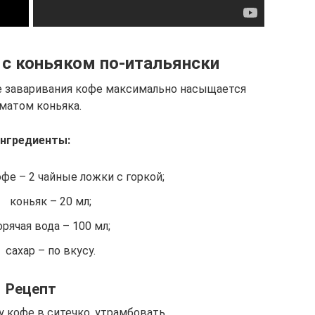
с коньяком по-итальянски
е заваривания кофе максимально насыщается
матом коньяка.
нгредиенты:
фе – 2 чайные ложки с горкой;
коньяк – 20 мл;
орячая вода – 100 мл;
сахар – по вкусу.
Рецепт
у кофе в ситечко, утрамбовать.