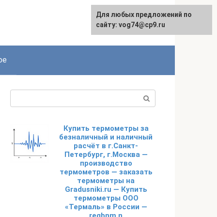
Для любых предложений по
сайту: vog74@cp9.ru
ое
Поиск:
Купить термометры за
безналичный и наличный
расчёт в г.Санкт-
Петербург, г.Москва —
производство
термометров — заказать
термометры на
Gradusniki.ru — Купить
термометры ООО
«Термаль» в России —
regbnm n