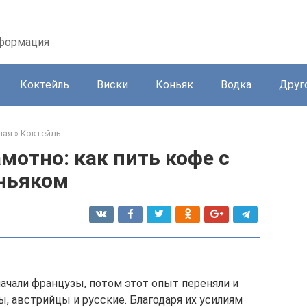
нформация
Коктейль
Виски
Коньяк
Водка
Друг
ная
»
Коктейль
мотно: как пить кофе с
ньяком
ачали французы, потом этот опыт переняли и
ы, австрийцы и русские. Благодаря их усилиям