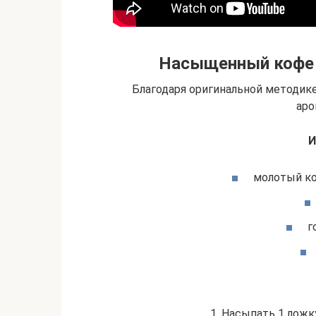
Насыщенный кофе 
Благодаря оригинальной методик
аро
И
молотый ко
г
1. Насыпать 1 ложк