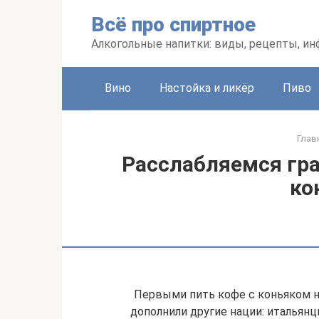
Перейти
Всё про спиртное
к
контенту
Алкогольные напитки: виды, рецепты, и
Вино
Настойка и ликёр
Пиво
Глав
Расслабляемся гра
ко
Первыми пить кофе с коньяком н
дополнили другие нации: итальянц