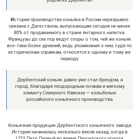
родом из Дербента».
И
стория производства коньяка в России неразрывно
связана с Дагестаном, выпускающим сегодня не менее
80% от продаваемого в стране янтарного напитка.
Французы до сих пор ведут споры о том, чей же коньяк
все-таки более древний, ведь упоминания о нем, судя по
историческим справкам, относятся к одному и тому же
периоду.
Дербентский коньяк давно уже стал брендом, а
город, благодаря плодородным почвам и мягкому
климату Северного Кавказа — колыбелью
российского коньячного производства.
Коньячная продукция Дербентского коньячного завода
История начиналась несколько веков назад, когда в
1722 Петр Первый во время Персидского похода,