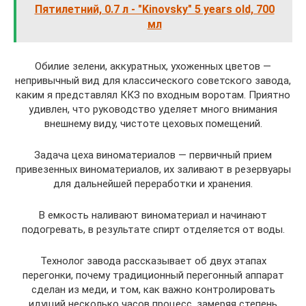
Пятилетний, 0.7 л - "Kinovsky" 5 years old, 700
мл
Обилие зелени, аккуратных, ухоженных цветов —
непривычный вид для классического советского завода,
каким я представлял ККЗ по входным воротам. Приятно
удивлен, что руководство уделяет много внимания
внешнему виду, чистоте цеховых помещений.
Задача цеха виноматериалов — первичный прием
привезенных виноматериалов, их заливают в резервуары
для дальнейшей переработки и хранения.
В емкость наливают виноматериал и начинают
подогревать, в результате спирт отделяется от воды.
Технолог завода рассказывает об двух этапах
перегонки, почему традиционный перегонный аппарат
сделан из меди, и том, как важно контролировать
идущий несколько часов процесс, замеряя степень