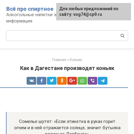
Перейти
Всё про спиртное
Для любых предложений по
к
Алкогольные напитки: виды, рецепты,
сайту: vog74@cp9.ru
контенту
информация
Поиск:
Главная
»
Коньяк
Как в Дагестане производят коньяк
Сомелье шутят: «Если этикетка в руках горит
огнем и в ней отражается солнце, значит бутылка