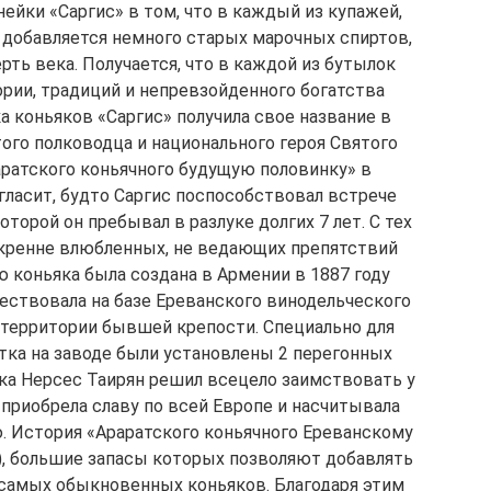
ейки «Саргис» в том, что в каждый из купажей,
 добавляется немного старых марочных спиртов,
ть века. Получается, что в каждой из бутылок
ории, традиций и непревзойденного богатства
а коньяков «Саргис» получила свое название в
ого полководца и национального героя Святого
аратского коньячного будущую половинку» в
 гласит, будто Саргис поспособствовал встрече
оторой он пребывал в разлуке долгих 7 лет. С тех
скренне влюбленных, не ведающих препятствий
 коньяка была создана в Армении в 1887 году
ествовала на базе Ереванского винодельческого
а территории бывшей крепости. Специально для
тка на заводе были установлены 2 перегонных
яка Нерсес Таирян решил всецело заимствовать у
приобрела славу по всей Европе и насчитывала
. История «Араратского коньячного Ереванскому
), большие запасы которых позволяют добавлять
 самых обыкновенных коньяков. Благодаря этим