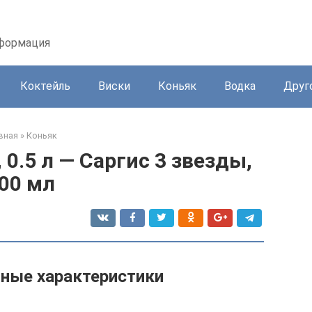
нформация
Коктейль
Виски
Коньяк
Водка
Друг
вная
»
Коньяк
, 0.5 л — Саргис 3 звезды,
00 мл
ные характеристики