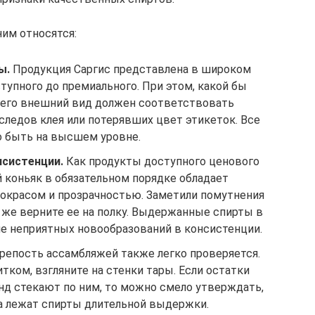
ним относятся:
ы.
Продукция Саргис представлена в широком
тупного до премиального. При этом, какой бы
 его внешний вид должен соответствовать
 следов клея или потерявших цвет этикеток. Все
 быть на высшем уровне.
нсистенции.
Как продукты доступного ценового
й коньяк в обязательном порядке обладает
красом и прозрачностью. Заметили помутнения
у же верните ее на полку. Выдержанные спирты в
е неприятных новообразований в консистенции.
репость ассамбляжей также легко проверяется.
тком, взгляните на стенки тары. Если остатки
нд стекают по ним, то можно смело утверждать,
а лежат спирты длительной выдержки.