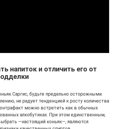
ть напиток и отличить его от
подделки
оньяк Саргис, будьте предельно осторожными.
лению, не радует тенденцией к росту количества
 контрафакт можно встретить как в обычных
рованных алкобутиках. При этом единственным,
выбрать —настоящий коньяк—, являются
ризнаки качественных спиртов.