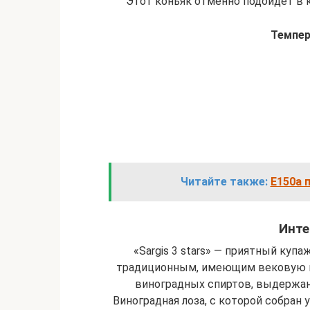
Этот коньяк отменно подойдет в 
Темпер
Читайте также:
Е150а 
Инте
«Sargis 3 stars» — приятный куп
традиционным, имеющим вековую и
виноградных спиртов, выдержан
Виноградная лоза, с которой собран