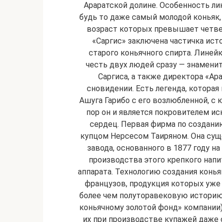
Араратской долине. Особенность лин
будь то даже самый молодой коньяк,
возраст которых превышает четвер
«Саргис» заключена частичка ист
старого коньячного спирта. Линейк
честь двух людей сразу — знаменит
Саргиса, а также директора «Ар
сновидении. Есть легенда, которая
Ашуга Гарибо с его возлюбленной, с к
пор он и является покровителем и
сердец. Первая фирма по созданию
купцом Нерсесом Таиряном. Она сущ
завода, основанного в 1877 году н
производства этого крепкого напи
аппарата. Технологию создания конь
французов, продукция которых уже 
более чем полуторавековую историю
коньячному золотой фонд» компании
их при производстве купажей даже