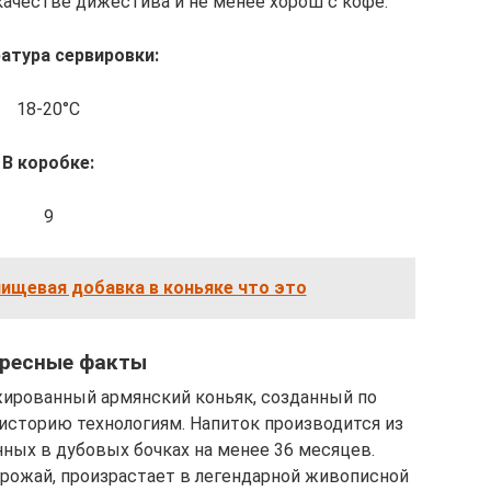
качестве дижестива и не менее хорош с кофе.
атура сервировки:
18-20°C
В коробке:
9
пищевая добавка в коньяке что это
ресные факты
ажированный армянский коньяк, созданный по
сторию технологиям. Напиток производится из
ных в дубовых бочках на менее 36 месяцев.
 урожай, произрастает в легендарной живописной