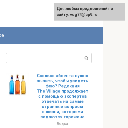
Для любых предложений по
сайту: vog74@cp9.ru
ое
Поиск:
Сколько абсента нужно
выпить, чтобы увидеть
фею? Редакция
The Village продолжает
с помощью экспертов
отвечать на самые
странные вопросы
о жизни, которыми
задаются горожане
Водка