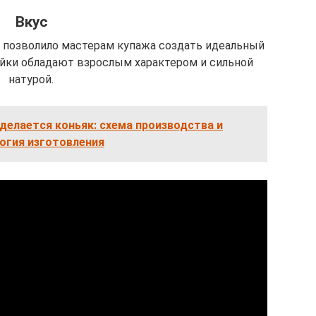
Вкус
 позволило мастерам купажа создать идеальный
ейки обладают взрослым характером и сильной
натурой.
 делается коньяк: схема производства и
огия изготовления