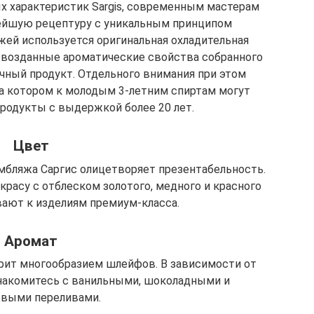
х характеристик Sargis, современным мастерам
ейшую рецептуру с уникальным принципом
жей используется оригинальная охладительная
рвозданные ароматические свойства собранного
ечный продукт. Отдельного внимания при этом
на котором к молодым 3-летним спиртам могут
родукты с выдержкой более 20 лет.
Цвет
мбляжа Саргис олицетворяет презентабельность.
красу с отблеском золотого, медного и красного
вают к изделиям премиум-класса.
Аромат
рит многообразием шлейфов. В зависимости от
накомитесь с ванильными, шоколадными и
выми переливами.