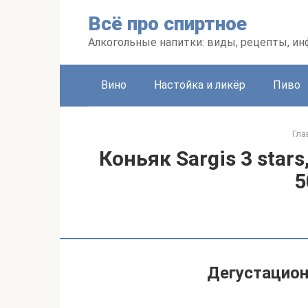
Перейти
Всё про спиртное
к
контенту
Алкогольные напитки: виды, рецепты, и
Вино
Настойка и ликёр
Пиво
Гла
Коньяк Sargis 3 stars
5
Дегустацион