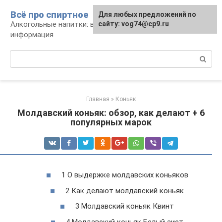
Перейти
Всё про спиртное
Для любых предложений по
к
Алкогольные напитки: виды, рецепты,
сайту: vog74@cp9.ru
контенту
информация
Поиск:
Главная
»
Коньяк
Молдавский коньяк: обзор, как делают + 6
популярных марок
1 О выдержке молдавских коньяков
2 Как делают молдавский коньяк
3 Молдавский коньяк Квинт
4 Молдавский коньяк Белый аист