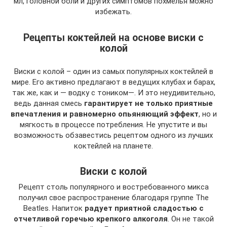
мл, головной боли и других симптомов похмелья можно
избежать.
Рецепты коктейлей на основе виски с
колой
Виски с колой – один из самых популярных коктейлей в
мире. Его активно предлагают в ведущих клубах и барах,
так же, как и — водку с тоником—. И это неудивительно,
ведь данная смесь
гарантирует не только приятные
впечатления и равномерно опьяняющий эффект
, но и
мягкость в процессе потребления. Не упустите и вы
возможность обзавестись рецептом одного из лучших
коктейлей на планете.
Виски с колой
Рецепт столь популярного и востребованного микса
получил свое распространение благодаря группе The
Beatles. Напиток
радует приятной сладостью с
отчетливой горечью крепкого алкоголя
. Он не такой