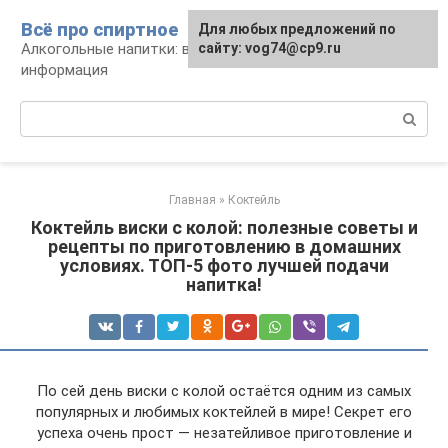
Перейти
Всё про спиртное
Для любых предложений по
к
Алкогольные напитки: виды, рецепты,
сайту: vog74@cp9.ru
контенту
информация
Поиск:
Главная
»
Коктейль
Коктейль виски с колой: полезные советы и
рецепты по приготовлению в домашних
условиях. ТОП-5 фото лучшей подачи
напитка!
По сей день виски с колой остаётся одним из самых
популярных и любимых коктейлей в мире! Секрет его
успеха очень прост — незатейливое приготовление и