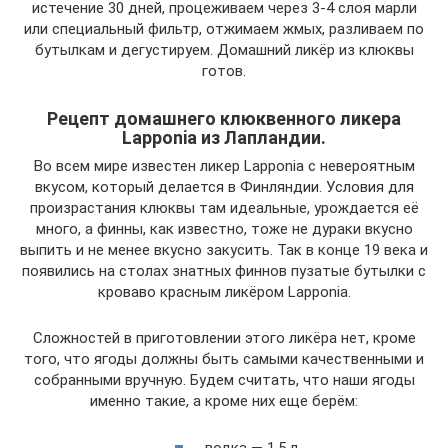
истечение 30 дней, процеживаем через 3-4 слоя марли
или специальный фильтр, отжимаем жмых, разливаем по
бутылкам и дегустируем. Домашний ликёр из клюквы
готов.
Рецепт домашнего клюквенного ликера
Lapponia из Лапландии.
Во всем мире известен ликер Lapponia с невероятным
вкусом, который делается в Финляндии. Условия для
произрастания клюквы там идеальные, урождается её
много, а финны, как известно, тоже не дураки вкусно
выпить и не менее вкусно закусить. Так в конце 19 века и
появились на столах знатных финнов пузатые бутылки с
кроваво красным ликёром Lapponia.
Сложностей в приготовлении этого ликёра нет, кроме
того, что ягоды должны быть самыми качественными и
собранными вручную. Будем считать, что наши ягоды
именно такие, а кроме них еще берём:
водка — 1.5 л