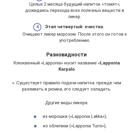
Целых 2 месяца будущий напиток «томят»,
дожидаясь перехода всех полезных веществ в
ликер.
Этап четвертый: очистка.
Очищают ликер морозом. После этого он готов к
употреблению.
Разновидности
Клюквенный «Lapponia» носит название «
Lapponia
Karpalo
». Существует правило подачи напитка: прежде чем
разливать в рюмки, его следует охладить.
Другие виды ликера:
из морошки («Lapponia Lakka»);
из облепихи («Lapponia Turni»);