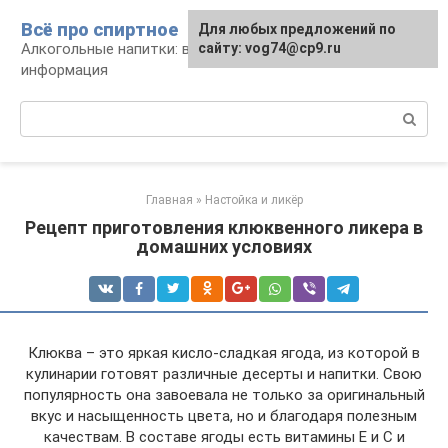
Перейти
Всё про спиртное
Для любых предложений по
к
Алкогольные напитки: виды, рецепты,
сайту: vog74@cp9.ru
контенту
информация
Поиск:
Главная
»
Настойка и ликёр
Рецепт приготовления клюквенного ликера в
домашних условиях
Клюква – это яркая кисло-сладкая ягода, из которой в
кулинарии готовят различные десерты и напитки. Свою
популярность она завоевала не только за оригинальный
вкус и насыщенность цвета, но и благодаря полезным
качествам. В составе ягоды есть витамины Е и С и