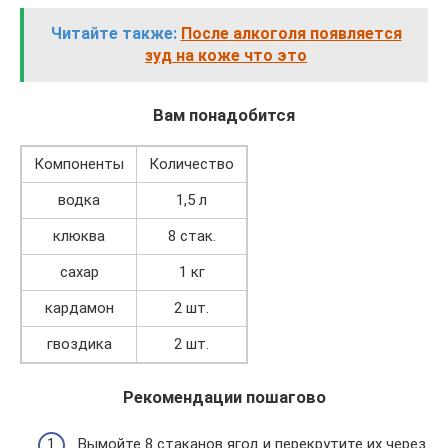
Читайте также:
После алкоголя появляется
зуд на коже что это
Вам понадобится
Компоненты
Количество
водка
1,5 л
клюква
8 стак.
сахар
1 кг
кардамон
2 шт.
гвоздика
2 шт.
Рекомендации пошагово
Вымойте 8 стаканов ягод и перекрутите их через