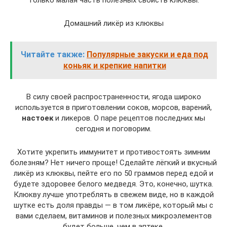
только малая часть полезных свойств клюквы.
Домашний ликёр из клюквы
Читайте также:
Популярные закуски и еда под
коньяк и крепкие напитки
В силу своей распространенности, ягода широко
используется в приготовлении соков, морсов, варений,
настоек
и ликеров. О паре рецептов последних мы
сегодня и поговорим.
Хотите укрепить иммунитет и противостоять зимним
болезням? Нет ничего проще! Сделайте лёгкий и вкусный
ликёр из клюквы, пейте его по 50 граммов перед едой и
будете здоровее белого медведя. Это, конечно, шутка.
Клюкву лучше употреблять в свежем виде, но в каждой
шутке есть доля правды — в том ликёре, который мы с
вами сделаем, витаминов и полезных микроэлементов
будет больше, чем в аптеке.