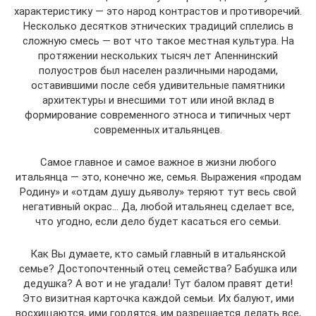
характеристику — это народ контрастов и противоречий.
Несколько десятков этнических традиций сплелись в
сложную смесь — вот что такое местная культура. На
протяжении нескольких тысяч лет Апеннинский
полуостров был населен различными народами,
оставившими после себя удивительные памятники
архитектуры и внесшими тот или иной вклад в
формирование современного этноса и типичных черт
современных итальянцев.
Самое главное и самое важное в жизни любого
итальянца — это, конечно же, семья. Выражения «продам
Родину» и «отдам душу дьяволу» теряют тут весь свой
негативный окрас… Да, любой итальянец сделает все,
что угодно, если дело будет касаться его семьи.
Как Вы думаете, кто самый главный в итальянской
семье? Достопочтенный отец семейства? Бабушка или
дедушка? А вот и не угадали! Тут балом правят дети!
Это визитная карточка каждой семьи. Их балуют, ими
восхищаются, ими гордятся, им разрешается делать все,