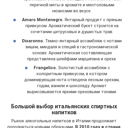
перечной мяты в аромате и ментоловыми
нюансами во вкусе.
Amaro Montenegro.
Янтарный продукт с пряным
привкусом. Ароматический букет строится на
сочетании цитрусовых и душистых трав.
Disaronno.
Темно-янтарный ассамбляж с нотами
вишни, миндаля и специй в гастрономической
основе. Ароматическая составляющая
представлена шлейфами марципана и ореха.
Frangelico.
Золотистый ассамбляж с
колоритным привкусом, в котором
доминирующая нота отведена лесным орехам,
годам, ванили и шоколаду. Аромат
вырисовывается яркими ореховыми тонами.
Большой выбор итальянских спиртных
напитков
Рынок алкогольных напитков в Италии продолжает
пополняться новыми образцами.
В 2010 году в стране