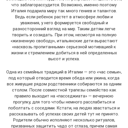
что заблагорассудится. Возможно, именно поэтому
Италия подарила миру так много гениев и талантов.
Ведь если ребенок растет в атмосфере любви и
уважения, у него формируется свободный и
разносторонний взгляд на мир. Таким детям легче
творить и созидать. При этом, несмотря на полную
«жизненную свободу», итальянские дети вырастают
«насквозь пропитанными» серьезной мотивацией к
жизни и стремлением добиться в ней определенных
высот и успеха.
Одна из семейных традиций в Италии — это «час семьи»,
под который отводится время обеда или ужина, когда
все живущие рядом родственники собираются за одним
столом. После совместной трапезы семейство как
правило выходит на «пасседжиата» — вечернюю
прогулку, для того чтобы немного расслабиться и
поболтать с соседями. Кстати, на людях хвастаться и
рассказывать об успехах своих детей тут не принято.
Родители обычно исполняют несколько ритуалов,
призванных защитить чадо от сглаза, причем самая