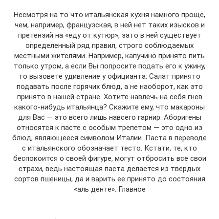
Несмотря на то что итальянская кухня намного проще,
чем, например, французская, в ней нет таких изысков и
претензий на «еду от кутюр», зато в ней существует
определенный ряд правил, строго соблюдаемых
местными жителями. Например, капучино принято пить
только утром, а если Вы попросите подать его к ужину,
то вызовете удивление у официанта. Салат принято
подавать после горячих блюд, а не наоборот, как это
принято в нашей стране. Хотите навлечь на себя гнев
какого-нибудь итальянца? Скажите ему, что макароны
для Вас — это всего лишь навсего гарнир. Аборигены
относятся к пасте с особым трепетом — это одно из
блюд, являющееся символом Италии. Паста в переводе
с итальянского обозначает тесто. Кстати, те, кто
беспокоится о своей фигуре, могут отбросить все свои
страхи, ведь настоящая паста делается из твердых
сортов пшеницы, да и варить ее принято до состояния
«аль денте». Главное