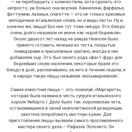
— не переборщить с количеством, хотя сделать это
непросто, уж больно она вкусная. Каннелони, фарфалье,
феттучини, лазанья, спагетти — это не только красивые
мелодичные итальянские слова, но и виды пасты. Ну и,
конечно же, пицца! Без нее тут тоже никуда. Это блюдо
очень долго называли не иначе как «едой бедняков».
Около двухсот лет назад на улицах Неаполя было
принято готовить лепешки из теста, покрытые
помидорами и присыпанные орегано, иногда в них
добавляли сыр. Это был своего рода «фаст-фуд» для
беднейших слоев населения, некоторые брали это
блюдо в долг, расплачиваясь за него в течение недели, и
в народе такую пиццу называли «восьмидневной».
Самая известная пицца — это, пожалуй, «Маргарита»,
которая была названа в честь супруги итальянского
короля Умберто I. Дело было так: королевская чета,
остановившаяся в своей неаполитанской резиденции,
захотела попробовать местную кухню. Для
приготовления пиццы вызвали самого прославленного
мастера своего дела — Рафаэле Эспозито. Он