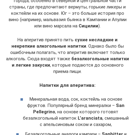
города, особенно в северной и центральной части
страны, где предпочитают вермуты, горькие ликеры и
коктейли на их основе. Юг – это больше история про
вино (например, мальвазия бьянка в Кампании и Апулии
или вино марсала на
Сицилии
).
На аперитив принято пить
сухие несладкие и
некрепкие алкогольные напитки
. Однако было бы
ошибочным полагать, что аперитив включает только
алкоголь. Сюда входят также
безалкогольные напитки
и легкие закуски
, которые подаются до основного
приема пищи.
Напитки для аперитива:
Минеральная вода, сок, коктейль на основе
фруктов. Популярный бренд минералки –
San
Pellegrino
, на основе которого готовят
безалкогольный напиток
L’aranciata
, смешанный
с апельсиновым соком и сахаром,
Безалкогольные аналоги кампари –
Sanbitter
и