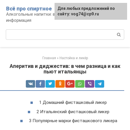
Перейти
Всё про спиртное
Для любых предложений по
к
Алкогольные напитки: виды, рецепты,
сайту: vog74@cp9.ru
контенту
информация
Поиск:
Главная
»
Настойка и ликёр
Аперитив и диджестив: в чем разница и как
пьют итальянцы
1 Домашний фисташковый ликер
2 Итальянский фисташковый ликер
3 Популярные марки фисташкового ликера