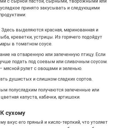
ами с сырной пастой, сырными, творожными или
лусладкое принято закусывать и следующими
продуктами:
 Здесь выделяются красная, маринованная и
ыба, креветки, устрицы. Из горячего подойдут
мары в томатном соусе.
ание на отваренную или запеченную птицу. Если
 лучше подать под соевым или сливочным соусом.
– мясной рулет с овощами и зеленью.
ать душистых и слишком сладких сортов.
лым полусладким получаются запеченные или
цветная капуста, кабачки, артишоки.
К сухому
му вкус его пряный и кисло-терпкий, что утоляет