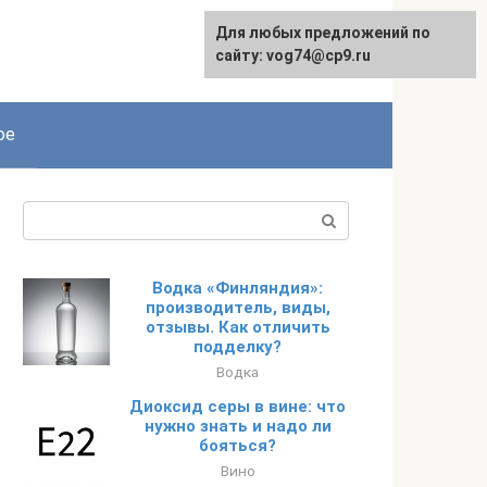
Для любых предложений по
сайту: vog74@cp9.ru
ое
Поиск:
Водка «Финляндия»:
производитель, виды,
отзывы. Как отличить
подделку?
Водка
Диоксид серы в вине: что
нужно знать и надо ли
бояться?
Вино