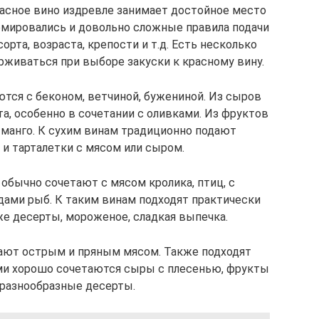
Красное вино издревле занимает достойное место
рмировались и довольно сложные правила подачи
орта, возраста, крепости и т.д. Есть несколько
рживаться при выборе закуски к красному вину.
тся с беконом, ветчиной, бужениной. Из сыров
а, особенно в сочетании с оливками. Из фруктов
, манго. К сухим винам традиционно подают
и тарталетки с мясом или сыром.
 обычно сочетают с мясом кролика, птиц, с
ами рыб. К таким винам подходят практически
е десерты, мороженое, сладкая выпечка.
ают острым и пряным мясом. Также подходят
ами хорошо сочетаются сыры с плесенью, фрукты
 разнообразные десерты.