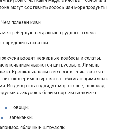
м вкусом с нотками меда, а иногда – ореха или
оне могут составить лосось или морепродукты.
Чем полезен киви
ь межреберную невралгию грудного отдела
к определить схватки
 закуски входят нежирные колбасы и салаты.
 исключением являются цитрусовые. Лимоны
шета. Крепленые напитки хорошо сочетаются с
 стоит экспериментировать с обжигающими язык
и. Из десертов подойдут мороженое, шоколад,
ндуемых закусок к белым сортам включает:
овощи;
запеканки;
например, яблочный штрудель;