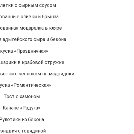
алетки с сырным соусом
ованные оливки и брынза
ванная моцарелла в кляре
з адыгейского сыра и бекона
куска «Праздничная»
шарики в крабовой стружке
ветки с чесноком по мадридски
уска «Романтическая»
Тост с хамоном
Канапе «Радуга»
Рулетики из бекона
эндвич с говядиной