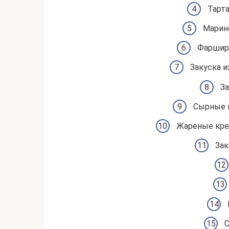
Тарт
Марин
Фарширо
Закуска и
За
Сырные 
Жареные кре
Зак
С