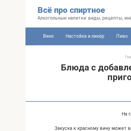
Перейти
Всё про спиртное
к
контенту
Алкогольные напитки: виды, рецепты, и
Вино
Настойка и ликёр
Пиво
Гл
Блюда с добавл
приг
На 
Закуска к красному вину может 