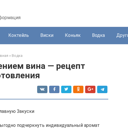
нформация
Коктейль
Виски
Коньяк
Водка
Друг
авная
»
Водка
ением вина — рецепт
отовления
главную Закуски
выгодно подчеркнуть индивидуальный аромат