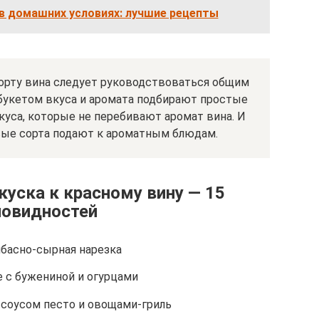
в домашних условиях: лучшие рецепты
орту вина следует руководствоваться общим
букетом вкуса и аромата подбирают простые
куса, которые не перебивают аромат вина. И
вые сорта подают к ароматным блюдам.
куска к красному вину — 15
новидностей
басно-сырная нарезка
е с бужениной и огурцами
 соусом песто и овощами-гриль