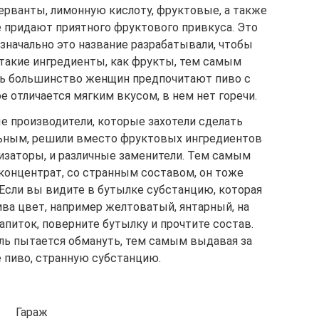
серванты, лимонную кислоту, фруктовые, а также
 придают приятного фруктового привкуса. Это
Изначально это название разрабатывали, чтобы
 такие ингредиенты, как фрукты, тем самым
дь большинство женщин предпочитают пиво с
 отличается мягким вкусом, в нем нет горечи.
е производители, которые захотели сделать
ьным, решили вместо фруктовых ингредиентов
заторы, и различные заменители. Тем самым
концентрат, со странным составом, он тоже
 Если вы видите в бутылке субстанцию, которая
ива цвет, например желтоватый, янтарный, на
апиток, поверните бутылку и прочтите состав.
ель пытается обмануть, тем самым выдавая за
 пиво, странную субстанцию.
Гараж