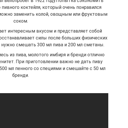
ил велопробег в 1922 году.Попытка сэкономить
 пивного коктейля, который очень понравился
 можно заменить колой, овощным или фруктовым
соком.
ает интересным вкусом и представляет собой
осстанавливает силы после больших физических
я нужно смешать 300 мл пива и 200 мл сметаны.
есь из пива, молотого имбиря и бренди отлично
унитет. При приготовлении важно не дать пиву
500 мл пенного со специями и смешайте с 50 мл
бренди.