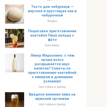
Тесто для чебуреков —
вкусное и хрустящее как в
чебуречной
Водка
Пошаговое приготовление
коктейля Пина колада с
фото
Коктейль
Ликер Мараскино: с чем
лучше всего
раскрывается вкус
напитка? Советы по
приготовлению коктейлей
с ликером в домашних
условиях!
Настойка и ликёр
Вредное влияние пива на
мужской организм
Настойка и ликёр