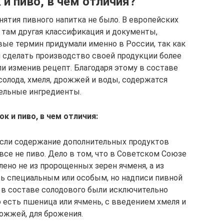
 и пиво, в чем отличия?
ятия пивного напитка не было. В европейских
, там другая классификация и документы,
ые термин придумали именно в России, так как
 сделать производство своей продукции более
ли изменив рецепт. Благодаря этому в составе
солода, хмеля, дрожжей и воды, содержатся
ельные ингредиенты.
к и пиво, в чем отличия:
если содержание дополнительных продуктов
все не пиво. Дело в том, что в Советском Союзе
лено не из пророщенных зерен ячменя, а из
ь специальным или особым, но надписи пивной
о в составе солодового были исключительно
 есть пшеница или ячмень, с введением хмеля и
ожжей, для брожения.