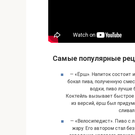
Самые популярные реце
— «Ёрш». Напиток состоит из
бокал пива, полученную сме
водки, пиво лучше
Коктейль вызывает быстрое о
из версий, ёрш был придум
сливал
— «Велосипедист». Пиво с 
жару. Его автором стал б