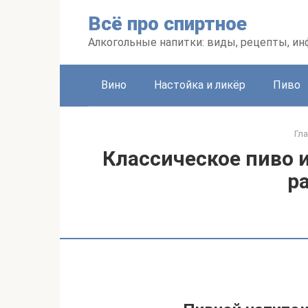
Перейти
Всё про спиртное
к
контенту
Алкогольные напитки: виды, рецепты, и
Вино
Настойка и ликёр
Пиво
Гл
Классическое пиво и
р