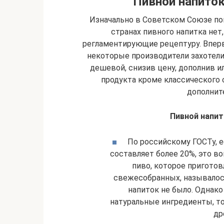
Пивной напиток
Изначально в Советском Союзе пон
странах пивного напитка нет
регламентирующие рецептуру. Вперв
некоторые производители захотели
дешевой, снизив цену, дополнив и
продукта кроме классического 
дополнит
Пивной напито
По российскому ГОСТу, 
составляет более 20%, это во
пиво, которое приготов
свежесобранных, называлос
напиток не было. Однак
натуральные ингредиенты, то
др