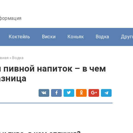
нформация
Коктейль
Виски
Коньяк
Водка
Друг
авная
»
Водка
 пивной напиток – в чем
азница