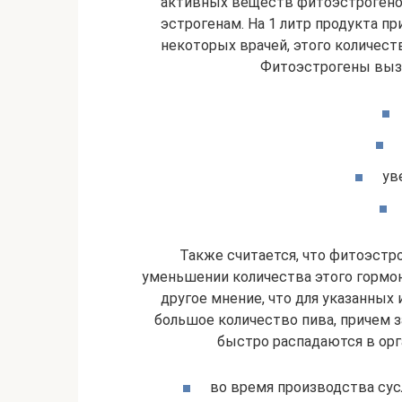
активных веществ фитоэстрогено
эстрогенам. На 1 литр продукта п
некоторых врачей, этого количест
Фитоэстрогены выз
ув
Также считается, что фитоэстр
уменьшении количества этого гормо
другое мнение, что для указанных
большое количество пива, причем з
быстро распадаются в орг
во время производства сус