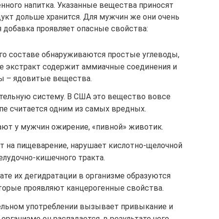
енного напитка. Указанные вещества приносят
дукт дольше хранится. Для мужчин же они очень
 добавка проявляет опасные свойства:
го составе обнаруживаются простые углеводы,
 экстракт содержит аммиачные соединения и
ы – ядовитые вещества.
тельную систему. В США это вещество вовсе
опе считается одним из самых вредных.
ют у мужчин ожирение, «пивной» животик.
ет на пищеварение, нарушает кислотно-щелочной
елудочно-кишечного тракта.
ате их дегидратации в организме образуются
торые проявляют канцерогенные свойства.
ельном употреблении вызывает привыкание и
 организме он распадается, в результате чего