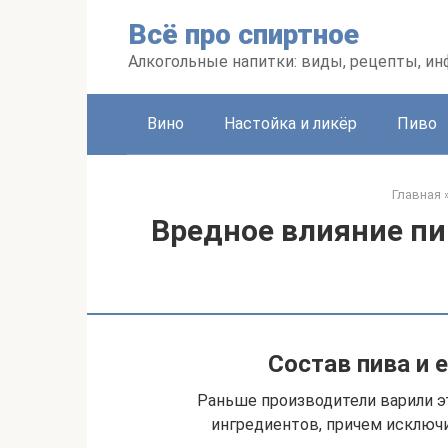
Перейти
Всё про спиртное
к
контенту
Алкогольные напитки: виды, рецепты, и
Вино
Настойка и ликёр
Пиво
Главная
Вредное влияние пи
Состав пива и 
Раньше производители варили э
ингредиентов, причем исключи