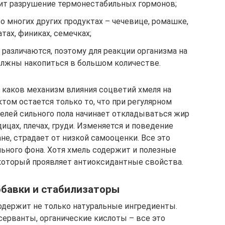
ит разрушение термонестабильных гормонов;
 многих других продуктах – чечевице, ромашке,
атах, финиках, семечках;
 различаются, поэтому для реакции организма на
лжны накопиться в большом количестве.
, каков механизм влияния соцветий хмеля на
ом остается только то, что при регулярном
телей сильного пола начинает откладываться жир
дицах, плечах, груди. Изменяется и поведение
не, страдает от низкой самооценки. Все это
ьного фона. Хотя хмель содержит и полезные
 который проявляет антиоксидантные свойства.
бавки и стабилизаторы
одержит не только натуральные ингредиенты.
серванты, органические кислоты – все это