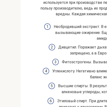
используется при производстве п
пользу производителю, ведь их про
вредны. Каждая химическая
Несбродивший экстракт. В е
вызывающие ожирение. Еще
амид
Диацетил. Поражает дыха
запрещено, а в Евр
Фитоэстрогены. Вызыва
Углекислоту. Негативно влия
баланс ж
Высшие спирты. В результ
алкеновые углероды, ко
Этиловый спирт. При длит
приводит к алкоголизму. В