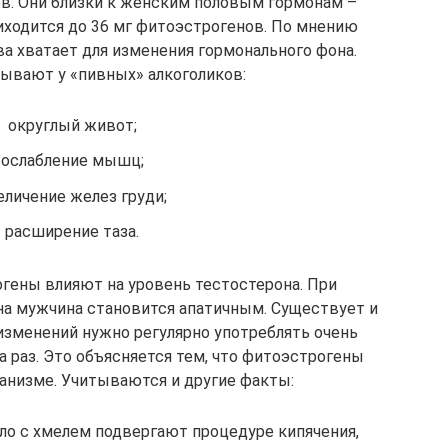
в. Они близки к женским половым гормонам –
риходится до 36 мг фитоэстрогенов. По мнению
ва хватает для изменения гормонального фона.
ывают у «пивных» алкоголиков:
округлый живот;
ослабление мышц;
еличение желез груди;
расширение таза.
огены влияют на уровень тестостерона. При
на мужчина становится апатичным. Существует и
 изменений нужно регулярно употреблять очень
а раз. Это объясняется тем, что фитоэстрогены
анизме. Учитываются и другие факты:
ло с хмелем подвергают процедуре кипячения,