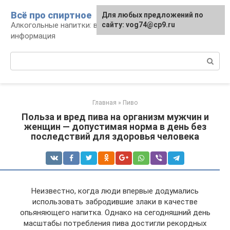
Перейти
Всё про спиртное
Для любых предложений по
к
Алкогольные напитки: виды, рецепты,
сайту: vog74@cp9.ru
контенту
информация
Поиск:
Главная
»
Пиво
Польза и вред пива на организм мужчин и
женщин — допустимая норма в день без
последствий для здоровья человека
Неизвестно, когда люди впервые додумались
использовать забродившие злаки в качестве
опьяняющего напитка. Однако на сегодняшний день
масштабы потребления пива достигли рекордных