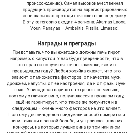
происхождению). Самая высококачественная
продукция, производится на зарегистрированных
аппелласьонах, проходит пятилетнюю выдержку.
В эту категорию входит 4 региона: Akamas Laona,
Vouni Panayias – Ambelitis, Pitsilia, Limassol.
Награды и преграды
Представьте, что вы ежегодно должны печь пирог,
например, с капустой. У вас будет уверенность, что в
этот раз он получится точно таким же, как и в
предыдущем году? Любая хозяйка скажет, что это
зависит от множества факторов: от качества муки,
дрожжей, капусты, от её настроения, да и от фазы Луны
тоже. У виноделов вариантов «тревог» не меньше,
поэтому отличное вино, получившееся в прошлом году,
ещё не гарантирует, что такое же получится и в
следующем − очень много факторов на это влияет.
Поэтому для виноделов придумали способ помериться
пипи… силами в равной борьбе, и устраивают для них
конкурсы, на которых лучшие вина (в том или ином