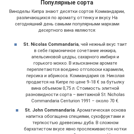
Популярные сорта
Виноделы Кипра знают десятки сортов Коммандарии,
различающихся по аромату, оттенку и вкусу. На
сегодняшний день самыми популярными марками
десертного вина являются:
St. Nicolas Commandaria
, чей нежный вкус таит
в себе гармоничное сочетание инжира,
апельсиновой цедры, сахарного имбиря и
горького мокко. В изысканном аромате
переплетаются воедино отголоски карамели,
персика и абрикоса. Коммандария св. Николая
продается на Кипре по цене 9-18 € за бутылку
вина объемом 0,75 л. Стоимость элитной
разновидности сорта – винтажной St. Nicholas
Commandaria Сenturion 1991 – около 70 €.
St. John Commandaria
. Ароматическая основа
напитка обогащена специями, сухофруктами и
терпкостью древесины дуба. В сложном
бархатистом вкусе явно прослеживаются нотки