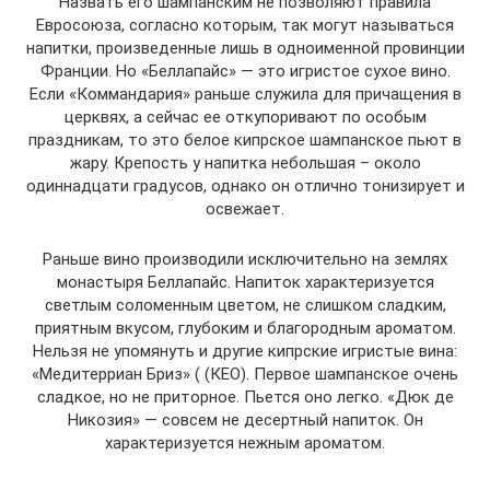
Назвать его шампанским не позволяют правила
Евросоюза, согласно которым, так могут называться
напитки, произведенные лишь в одноименной провинции
Франции. Но «Беллапайс» — это игристое сухое вино.
Если «Коммандария» раньше служила для причащения в
церквях, а сейчас ее откупоривают по особым
праздникам, то это белое кипрское шампанское пьют в
жару. Крепость у напитка небольшая – около
одиннадцати градусов, однако он отлично тонизирует и
освежает.
Раньше вино производили исключительно на землях
монастыря Беллапайс. Напиток характеризуется
светлым соломенным цветом, не слишком сладким,
приятным вкусом, глубоким и благородным ароматом.
Нельзя не упомянуть и другие кипрские игристые вина:
«Медитерриан Бриз» ( (КЕО). Первое шампанское очень
сладкое, но не приторное. Пьется оно легко. «Дюк де
Никозия» — совсем не десертный напиток. Он
характеризуется нежным ароматом.