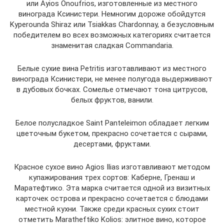
или Ayios Onoufrios, изготовленные из местного
винограда Ксинистери. Немногим дороже обойдутся
Kyperounda Shiraz или Tsiakkas Chardonnay, а безусловным
победителем во всех возможных категориях считается
знаменитая сладкая Commandaria.
Белые сухие вина Petritis изготавливают из местного
винограда Ксинистери, не менее полугода выдерживают
в дубовых бочках. Сомелье отмечают тона цитрусов,
белых фруктов, ванили.
Белое полусладкое Saint Panteleimon обладает легким
цветочным букетом, прекрасно сочетается с сырами,
десертами, фруктами.
Красное сухое вино Agios Ilias изготавливают методом
купажирования трех сортов: Каберне, Гренаш и
Маратефтико. Эта марка считается одной из визитных
карточек острова и прекрасно сочетается с блюдами
местной кухни. Также среди красных сухих стоит
отметить Maratheftiko Kolios: элитное вино, которое