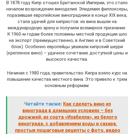
В 1878 году Кипр отошел Британской Империи, это стало
началом возрождения виноделия. Эпидемия филлоксеры,
поразившая европейские виноградники в конце XIX века,
стала удачей для киприотов: их вина вышли на
международную арену и получили всемирное признание.
К 1960-м годам более половины местной продукции шло
на экспорт (преимущественно, в Англию и в Советский
блок). Особенно европейцы уважали кипрский шерри
(крепленое вино) – удачное сочетание доступной цены и
высокого качества.
Начиная с 1980 года, правительство Кипра взяло курс на
повышение качества местного вина. Это привело к трем
основным реформам:
Читайте также:
Как сделать вино из
винограда в домашних условиях – без
дрожжей, из сорта «Изабелла», из белого
винограда, с добавлением воды и сахара,
простые пошаговые рецепты с фото, видео