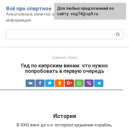
Перейти
Всё про спиртное
Для любых предложений по
к
Алкогольные напитки: виды, рецепты,
сайту: vog74@cp9.ru
контенту
информация
Поиск:
Главная
»
Вино
Гид по кипрским винам: что нужно
попробовать в первую очередь
История
В XXIII веке до н.э. потерпел крушение корабль,