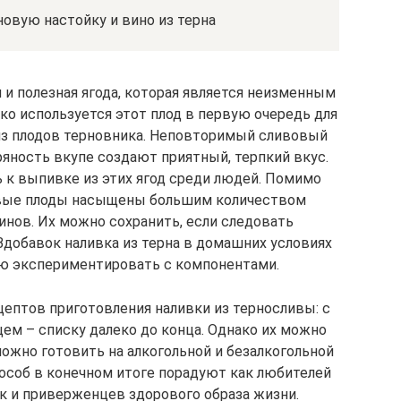
овую настойку и вино из терна
 и полезная ягода, которая является неизменным
ко используется этот плод в первую очередь для
из плодов терновника. Неповторимый сливовый
ряность вкупе создают приятный, терпкий вкус.
 к выпивке из этих ягод среди людей. Помимо
овые плоды насыщены большим количеством
нов. Их можно сохранить, если следовать
добавок наливка из терна в домашних условиях
лю экспериментировать с компонентами.
ептов приготовления наливки из терносливы: с
цем – списку далеко до конца. Однако их можно
можно готовить на алкогольной и безалкогольной
пособ в конечном итоге порадуют как любителей
к и приверженцев здорового образа жизни.