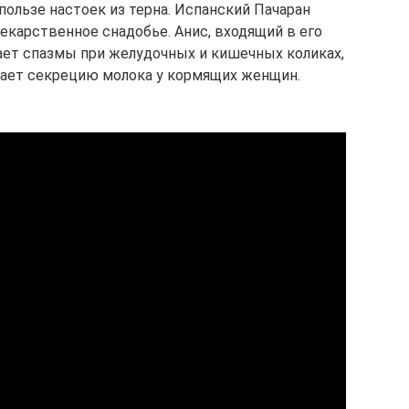
пользе настоек из терна. Испанский Пачаран
лекарственное снадобье. Анис, входящий в его
ает спазмы при желудочных и кишечных коликах,
ает секрецию молока у кормящих женщин.