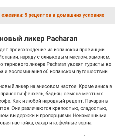
з ежевики: 5 рецептов в домашних условиях
новый ликер Pacharan
ведет происхождение из испанской провинции
Испании, наряду с оливковым маслом, хамоном,
о тернового ликера Pacharan увозят туристы во
ра и воспоминания об испанском путешествии.
новый ликер на анисовом настое. Кроме аниса в
пряности: фенхель, бадьян, семена местных
офе. Как и любой народный рецепт, Пачаран в
тов. Они различаются крепостью, сладостью,
енем выдержки и пропорциями. Неизменными
овая настойка, сахар и кофейные зерна.