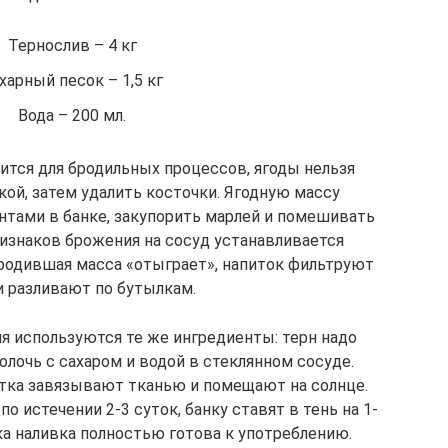
Тернослив – 4 кг
харный песок – 1,5 кг
Вода – 200 мл.
ится для бродильных процессов, ягоды нельзя
кой, затем удалить косточки. Ягодную массу
тами в банке, закупорить марлей и помешивать
ризнаков брожения на сосуд устанавливается
бродившая масса «отыграет», напиток фильтруют
и разливают по бутылкам.
я используются те же ингредиенты: терн надо
олочь с сахаром и водой в стеклянном сосуде.
итка завязывают тканью и помещают на солнце.
истечении 2-3 суток, банку ставят в тень на 1-
ка наливка полностью готова к употреблению.