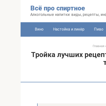
Перейти
Всё про спиртное
к
контенту
Алкогольные напитки: виды, рецепты, и
Вино
Настойка и ликёр
Пиво
Главная
Тройка лучших рецеп