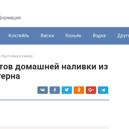
нформация
Коктейль
Виски
Коньяк
Водка
Друг
»
Настойка и ликёр
тов домашней наливки из
терна