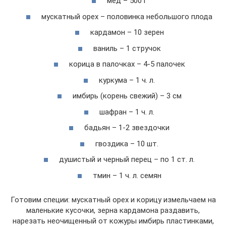
мед – 500 г
мускатный орех – половинка небольшого плода
кардамон – 10 зерен
ваниль – 1 стручок
корица в палочках – 4-5 палочек
куркума – 1 ч. л.
имбирь (корень свежий) – 3 см
шафран – 1 ч. л.
бадьян – 1-2 звездочки
гвоздика – 10 шт.
душистый и черный перец – по 1 ст. л.
тмин – 1 ч. л. семян
Готовим специи: мускатный орех и корицу измельчаем на
маленькие кусочки, зерна кардамона раздавить,
нарезать неочищенный от кожуры имбирь пластинками,