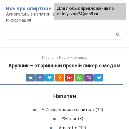
Перейти
Всё про спиртное
Для любых предложений по
к
Алкогольные напитки: виды, рецепты,
сайту: vog74@cp9.ru
контенту
информация
Поиск:
Главная
»
Настойка и ликёр
Крупник – старинный пряный ликер с медом
Напитки
* Информация о напитках (14)
*Эг-ног (8)
Amaretto (19)