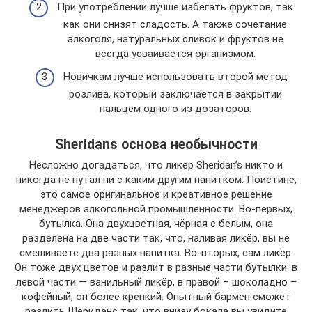
При употреблении лучше избегать фруктов, так
как они снизят сладость. А также сочетание
алкоголя, натуральных сливок и фруктов не
всегда усваивается организмом.
Новичкам лучше использовать второй метод
розлива, который заключается в закрытии
пальцем одного из дозаторов.
Sheridans основа необычности
Несложно догадаться, что ликер Sheridan’s никто и
никогда не путал ни с каким другим напитком. Поистине,
это самое оригинальное и креативное решение
менеджеров алкогольной промышленности. Во-первых,
бутылка. Она двухцветная, чёрная с белым, она
разделена на две части так, что, наливая ликёр, вы не
смешиваете два разных напитка. Во-вторых, сам ликёр.
Он тоже двух цветов и разлит в разные части бутылки: в
левой части — ванильный ликёр, в правой – шоколадно –
кофейный, он более крепкий. Опытный бармен сможет
разлить Шериданс так, что внизу бокала вы увидите