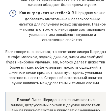
ликеров обладает более ярким вкусом.
Как ингредиент коктейлей.
В Шериданс можно
добавлять алкогольные и безалкогольные
напитки для получения новых ощущений. Главное
— помнить о том, что некоторые составляющие
усиливают или ослабляют вкусовые и
опьяняющие свойства.
Если говорить о напитках, то сочетание ликера Шеридан
с кофе, молоком, водкой, джином, виски или самбукой
будет наиболее удачным. Так, молоко делает дижестив
более мягким, кофе усиливает яркость ощущений, а
джин или виски придают приятную горечь, уменьшая
плотность напитка. Сторонний алкогольный напиток
лучше наливать между светлым и темным слоями.
Важно!
Ликер Шеридан нельзя смешивать с
винами, цитрусовыми соками и другими кислотами.
Они разжижают состав и приводят к смешиванию