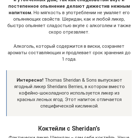
постепенное опьянение делают дижестив нежным
напитком.
Но мягкость в употреблении не умаляет его
опьяняющих свойств. Шеридан, как и любой ликер,
быстро опьяняет сладостью вкупе с алкоголем и также
скоро отрезвляет.
Алкоголь, который содержится в виски, сохраняет
ароматы составляющих и продлевает срок хранения до
1 года.
Интересно!
Thomas Sheridan & Sons выпускают
ягодный ликер Sheridans Berries, в котором вместо
кофейно-шоколадного используется ликер из
красных лесных ягод. Этот напиток отличается
специфической кислинкой.
Коктейли с Sheridan’s
Фактически ликер Шеридан – сам себе коктейль. Чаще