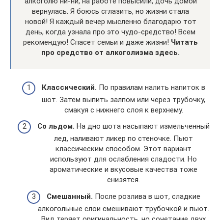
алкоголю ни-ни, на работе повысили, дочь домой
вернулась. Я боюсь сглазить, но жизни стала
новой! Я каждый вечер мысленно благодарю тот
день, когда узнала про это чудо-средство! Всем
рекомендую! Спасет семьи и даже жизни!
Читать
про средство от алкоголизма здесь.
Классический.
По правилам налить напиток в
шот. Затем выпить залпом или через трубочку,
смакуя с нижнего слоя к верхнему.
Со льдом.
На дно шота насыпают измельченный
лед, наливают ликер по стеночке. Пьют
классическим способом. Этот вариант
используют для ослабления сладости. Но
ароматические и вкусовые качества тоже
снизятся.
Смешанный.
После розлива в шот, сладкие
алкогольные слои смешивают трубочкой и пьют.
Вид теряет оригинальность, но сочетание двух