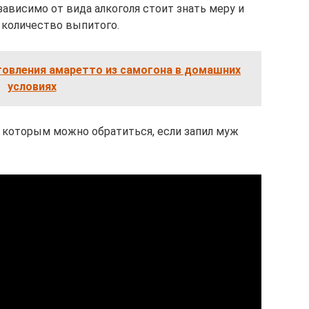
зависимо от вида алкоголя стоит знать меру и
 количество выпитого.
овления амаретто из самогона в домашних
условиях
к которым можно обратиться, если запил муж