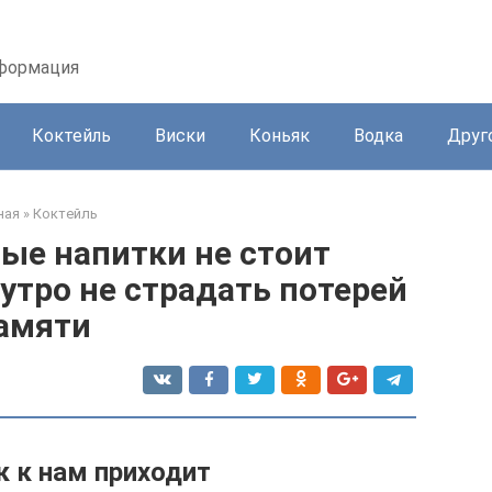
нформация
Коктейль
Виски
Коньяк
Водка
Друг
ная
»
Коктейль
ые напитки не стоит
утро не страдать потерей
амяти
 к нам приходит