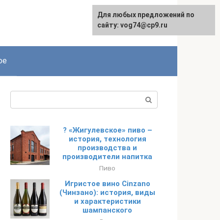
Для любых предложений по
сайту: vog74@cp9.ru
ое
Поиск:
? «Жигулевское» пиво –
история, технология
производства и
производители напитка
Пиво
Игристое вино Cinzano
(Чинзано): история, виды
и характеристики
шампанского