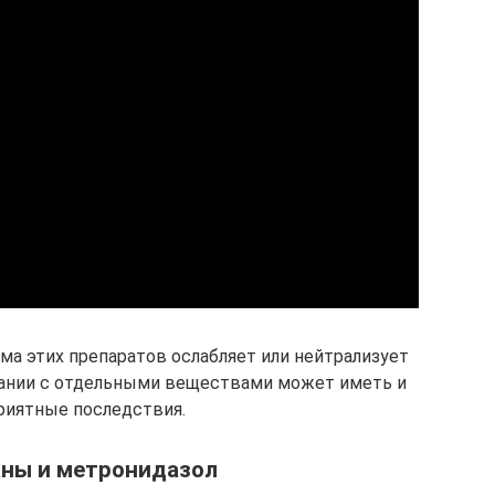
ма этих препаратов ослабляет или нейтрализует
тании с отдельными веществами может иметь и
риятные последствия.
ны и метронидазол