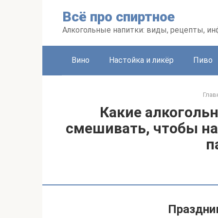
Перейти
Всё про спиртное
к
контенту
Алкогольные напитки: виды, рецепты, и
Вино
Настойка и ликёр
Пиво
Глав
Какие алкогольн
смешивать, чтобы на
п
Праздник