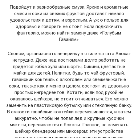
Подойдут и разнообразные смузи. Яркие и ароматные
смеси и соки из свежих фруктов доставят немало
удовольствия и детям, и взрослым. А уж о пользе для
здоровья и говорить не стоит. Если подключить
фантазию, можно найти замену даже «Голубым
Гавайям».
Словом, организовать вечеринку в стиле «штата Алоха»
нетрудно. Даже над костюмами долго работать не
придется: юбка хула или шорты, бикини, цветастые
майки для детей. Напитки, будь то чай фруктовый,
гавайский коктейль с алкоголем или свежевыжатые
соки, так же как и меню в целом, состоят из довольно
простых ингредиентов. Кстати, если под рукой не
оказалось шейкера, не стоит отчаиваться. Его можно
заменить на пластиковую бутылку или стеклянную банку.
В емкости гавайские коктейли перемешиваются, и затем
аккуратно, чтобы не попал лед и крупные кусочки
мякоти, переливаются в бокалы. Главное, не заменять
шейкер блендером или миксером: эти устройства
создадут совсем другие по консистенции и вкусу