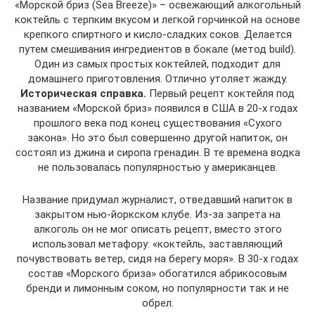
«Морской бриз (Sea Breeze)» – освежающий алкогольный
коктейль с терпким вкусом и легкой горчинкой на основе
крепкого спиртного и кисло-сладких соков. Делается
путем смешивания ингредиентов в бокале (метод build).
Один из самых простых коктейлей, подходит для
домашнего приготовления. Отлично утоляет жажду.
Историческая справка.
Первый рецепт коктейля под
названием «Морской бриз» появился в США в 20-х годах
прошлого века под конец существования «Сухого
закона». Но это был совершенно другой напиток, он
состоял из джина и сиропа гренадин. В те времена водка
не пользовалась популярностью у американцев.
Название придумал журналист, отведавший напиток в
закрытом нью-йоркском клубе. Из-за запрета на
алкоголь он не мог описать рецепт, вместо этого
использовал метафору: «коктейль, заставляющий
почувствовать ветер, сидя на берегу моря». В 30-х годах
состав «Морского бриза» обогатился абрикосовым
бренди и лимонным соком, но популярности так и не
обрел.