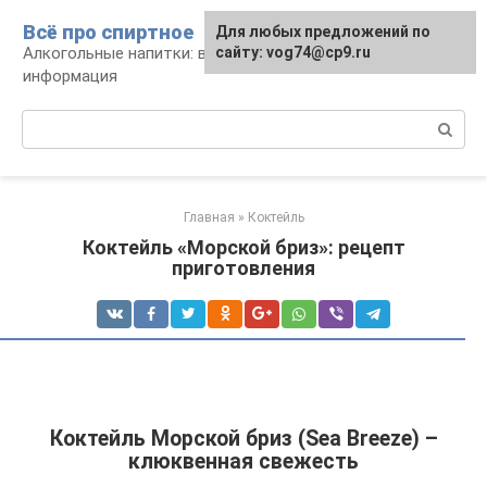
Перейти
Всё про спиртное
Для любых предложений по
к
Алкогольные напитки: виды, рецепты,
сайту: vog74@cp9.ru
контенту
информация
Поиск:
Главная
»
Коктейль
Коктейль «Морской бриз»: рецепт
приготовления
Коктейль Морской бриз (Sea Breeze) –
клюквенная свежесть