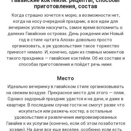
Гавайские коктейли: рецепты, способы
приготовления, состав
Когда страшно хочется к морю, а возможности нет,
когда на носу очередной праздник, а все идеи для
вечеринок успели наскучить, самое время вспомнить о
далеких Гавайских островах. День рождения или Новый
год в стиле «штата Алоха» довольно просто
организовать, а уж удовольствия такое торжество
принесет немало. И, конечно, один из главных моментов
такого праздника — гавайские коктейли. Об их составе и
способах приготовления и пойдет речь ниже.
Место
Идеально вечеринку в гавайском стиле организовывать
на свежем воздухе. Прекрасное место для этого — пляж.
Однако задорный праздник удастся и на даче, и даже в
квартире. В последнем случае гости не смогут разве что
искупаться или разжечь костер, а остальные
удовольствия и развлечения импровизированных
Гавайев к их услугам (конечно, если об этом позаботится
хозяин). На даче все еще веселее, особенно если есть