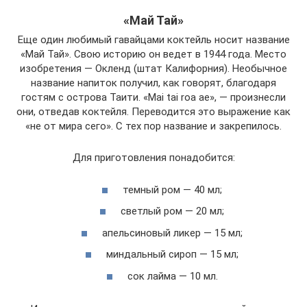
«Май Тай»
Еще один любимый гавайцами коктейль носит название
«Май Тай». Свою историю он ведет в 1944 года. Место
изобретения — Окленд (штат Калифорния). Необычное
название напиток получил, как говорят, благодаря
гостям с острова Таити. «Mai tai roa ae», — произнесли
они, отведав коктейля. Переводится это выражение как
«не от мира сего». С тех пор название и закрепилось.
Для приготовления понадобится:
темный ром — 40 мл;
светлый ром — 20 мл;
апельсиновый ликер — 15 мл;
миндальный сироп — 15 мл;
сок лайма — 10 мл.