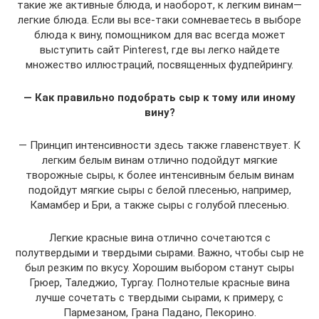
такие же активные блюда, и наоборот, к легким винам—
легкие блюда. Если вы все-таки сомневаетесь в выборе
блюда к вину, помощником для вас всегда может
выступить сайт Pinterest, где вы легко найдете
множество иллюстраций, посвященных фудпейрингу.
— Как правильно подобрать сыр к тому или иному
вину?
— Принцип интенсивности здесь также главенствует. К
легким белым винам отлично подойдут мягкие
творожные сыры, к более интенсивным белым винам
подойдут мягкие сыры с белой плесенью, например,
Камамбер и Бри, а также сыры с голубой плесенью.
Легкие красные вина отлично сочетаются с
полутвердыми и твердыми сырами. Важно, чтобы сыр не
был резким по вкусу. Хорошим выбором станут сыры
Грюер, Таледжио, Тургау. Полнотелые красные вина
лучше сочетать с твердыми сырами, к примеру, с
Пармезаном, Грана Падано, Пекорино.