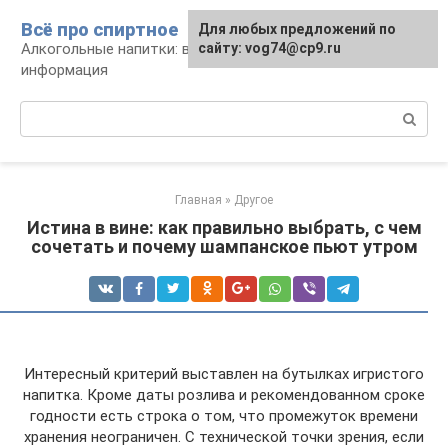
Перейти
Всё про спиртное
Для любых предложений по
к
Алкогольные напитки: виды, рецепты,
сайту: vog74@cp9.ru
контенту
информация
Поиск:
Главная
»
Другое
Истина в вине: как правильно выбрать, с чем
сочетать и почему шампанское пьют утром
Интересный критерий выставлен на бутылках игристого
напитка. Кроме даты розлива и рекомендованном сроке
годности есть строка о том, что промежуток времени
хранения неограничен. С технической точки зрения, если