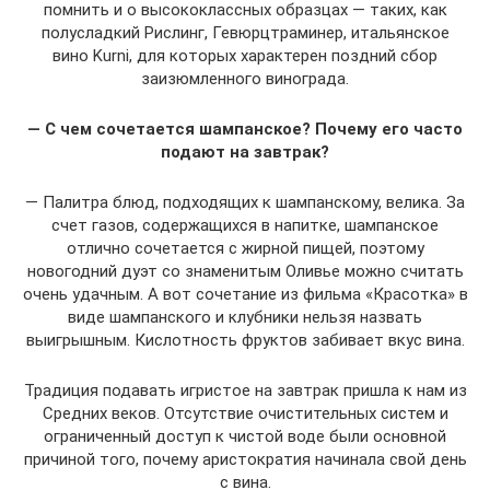
помнить и о высококлассных образцах — таких, как
полусладкий Рислинг, Гевюрцтраминер, итальянское
вино Kurni, для которых характерен поздний сбор
заизюмленного винограда.
— С чем сочетается шампанское? Почему его часто
подают на завтрак?
— Палитра блюд, подходящих к шампанскому, велика. За
счет газов, содержащихся в напитке, шампанское
отлично сочетается с жирной пищей, поэтому
новогодний дуэт со знаменитым Оливье можно считать
очень удачным. А вот сочетание из фильма «Красотка» в
виде шампанского и клубники нельзя назвать
выигрышным. Кислотность фруктов забивает вкус вина.
Традиция подавать игристое на завтрак пришла к нам из
Средних веков. Отсутствие очистительных систем и
ограниченный доступ к чистой воде были основной
причиной того, почему аристократия начинала свой день
с вина.