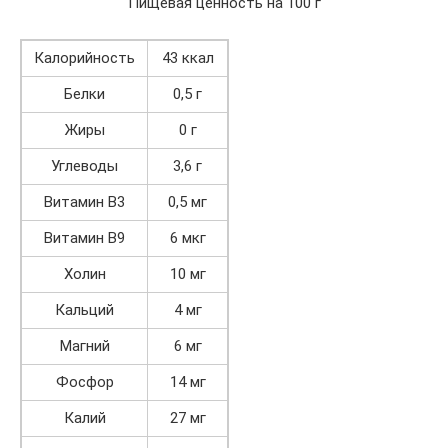
Пищевая ценность на 100 г
Калорийность
43 ккал
Белки
0,5 г
Жиры
0 г
Углеводы
3,6 г
Витамин B3
0,5 мг
Витамин В9
6 мкг
Холин
10 мг
Кальций
4 мг
Магний
6 мг
Фосфор
14 мг
Калий
27 мг