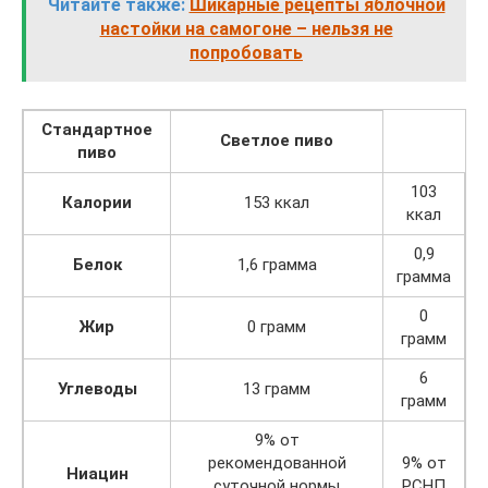
Читайте также:
Шикарные рецепты яблочной
настойки на самогоне – нельзя не
попробовать
Стандартное
Светлое пиво
пиво
103
Калории
153 ккал
ккал
0,9
Белок
1,6 грамма
грамма
0
Жир
0 грамм
грамм
6
Углеводы
13 грамм
грамм
9% от
рекомендованной
9% от
Ниацин
суточной нормы
РСНП