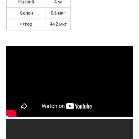
Натрий
4 мг
Селен
0,6 мкг
Фтор
44,2 мкг