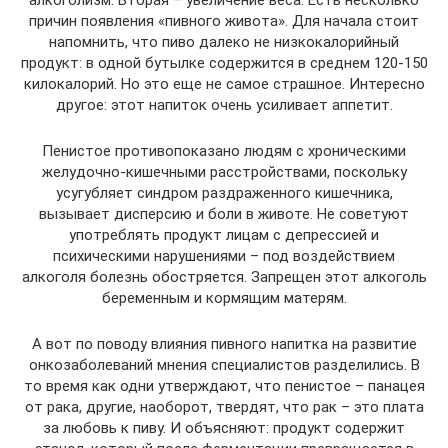
алкоголизм. Вторая – увеличение веса. Есть несколько
причин появления «пивного живота». Для начала стоит
напомнить, что пиво далеко не низкокалорийный
продукт: в одной бутылке содержится в среднем 120-150
килокалорий. Но это еще не самое страшное. Интересно
другое: этот напиток очень усиливает аппетит.
Пенистое противопоказано людям с хроническими
желудочно-кишечными расстройствами, поскольку
усугубляет синдром раздраженного кишечника,
вызывает дисперсию и боли в животе. Не советуют
употреблять продукт лицам с депрессией и
психическими нарушениями – под воздействием
алкоголя болезнь обостряется. Запрещен этот алкоголь
беременным и кормящим матерям.
А вот по поводу влияния пивного напитка на развитие
онкозаболеваний мнения специалистов разделились. В
то время как одни утверждают, что пенистое – панацея
от рака, другие, наоборот, твердят, что рак – это плата
за любовь к пиву. И объясняют: продукт содержит