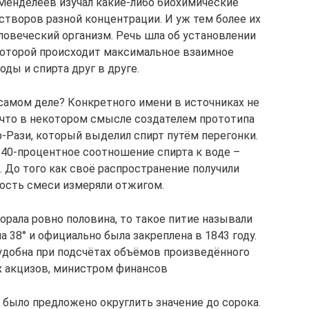
. Менделеев изучал какие-либо биохимические
творов разной концентрации. И уж тем более их
ловеческий организм. Речь шла об установлении
которой происходит максимальное взаимное
ды и спирта друг в друге.
самом деле? Конкретного имени в источниках не
, что в некотором смысле создателем прототипа
-Рази, который выделил спирт путём перегонки.
 40-процентное соотношение спирта к воде –
 До того как своё распространение получили
ость смеси измеряли отжигом.
орала ровно половина, то такое питие называли
а 38° и официально была закреплена в 1843 году.
 удобна при подсчётах объёмов произведённого
х акцизов, министром финансов
 было предложено округлить значение до сорока.