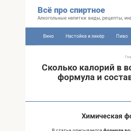
Перейти
Всё про спиртное
к
контенту
Алкогольные напитки: виды, рецепты, и
Вино
Настойка и ликёр
Пиво
Гл
Сколько калорий в в
формула и соста
Химическая фо
В статье описывается
формула во