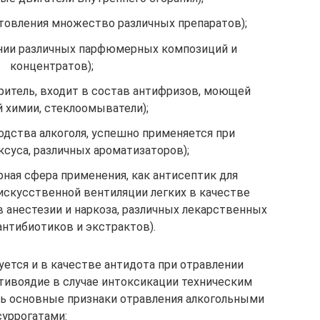
отовления множество различных препаратов);
нии различных парфюмерных композиций и
концентратов);
оритель, входит в состав антифризов, моющей
 химии, стеклоомыватели);
одства алкоголя, успешно применяется при
ксуса, различных ароматизаторов);
рная сфера применения, как антисептик для
 искусственной вентиляции легких в качестве
в анестезии и наркоза, различных лекарственных
антибиотиков и экстрактов).
уется и в качестве антидота при отравлении
тивоядие в случае интоксикации техническим
ь основные признаки отравления алкогольными
суррогатами: