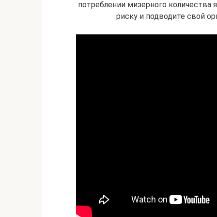
потреблении мизерного количества 
риску и подводите свой ор