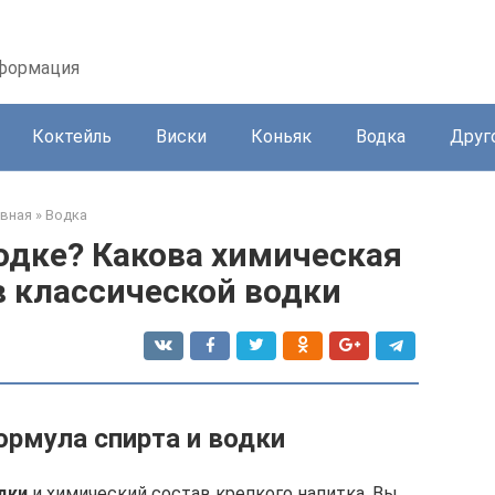
нформация
Коктейль
Виски
Коньяк
Водка
Друг
авная
»
Водка
одке? Какова химическая
в классической водки
рмула спирта и водки
дки
и химический состав крепкого напитка. Вы