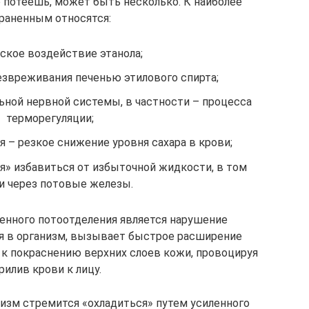
о потеешь, может быть несколько. К наиболее
раненным относятся:
ское воздействие этанола;
звреживания печенью этилового спирта;
ьной нервной системы, в частности – процесса
терморегуляции;
я – резкое снижение уровня сахара в крови;
ся» избавиться от избыточной жидкости, в том
 и через потовые железы.
ленного потоотделения является нарушение
ая в организм, вызывает быстрое расширение
 к покраснению верхних слоев кожи, провоцируя
рилив крови к лицу.
низм стремится «охладиться» путем усиленного