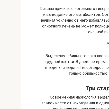
Главная причина алкогольного гипер
и выведение его метаболитов. Орг
начиная усиленно от него избавлят
cпиртного печень не может полноц
сильной ин
У
Выделение обильного пота после 
грудной клетки. В дневное время
впадины и ладони. Гипергидроз п
только обильностью, 
Три ста
Современная наркология выделя
зависимости от нахождения в одно
ощущения при похмельном си