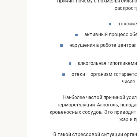
Причин, почему с похмелья сильн
распрост
токсиче
активный процесс обе
нарушения в работе централ
алкогольная гипогликеми
отеки – организм «старает
числе
Наиболее частой причиной уси
терморегуляции. Алкоголь, попад
кровеносных сосудов. Это приводит
жар и п
В такой стрессовой ситуации орга