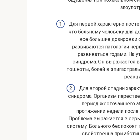
злоупот
Для первой характерно посте
что больному человеку для д
все большие дозировки 
развиваются патологии нер
развиваться годами. На у
синдрома. Он выражается в 
тошноты, болей в эпигастраль
реакц
Для второй стадии хара
синдрома. Организм перестае
период жесточайшего аб
протяжении недели после 
Проблема выражается в серье
систему. Больного беспокоят 
свойственна при абстин