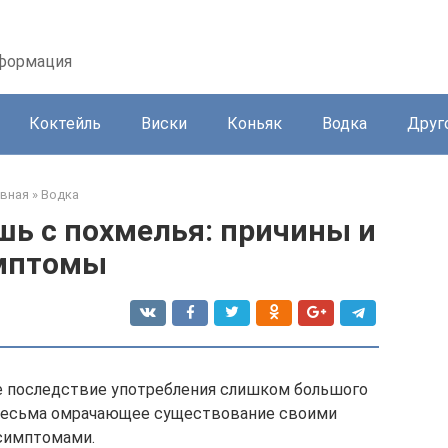
нформация
Коктейль
Виски
Коньяк
Водка
Друг
авная
»
Водка
шь с похмелья: причины и
мптомы
 последствие употребления слишком большого
, весьма омрачающее существование своими
симптомами.