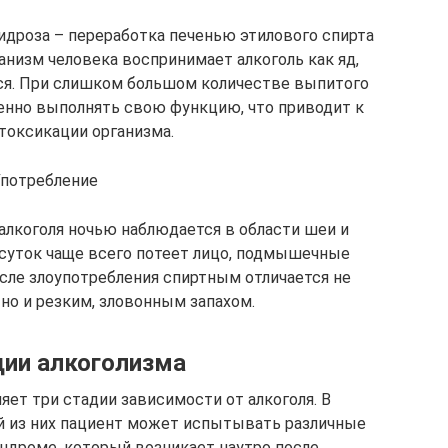
гидроза – переработка печенью этилового спирта
анизм человека воспринимает алкоголь как яд,
ься. При слишком большом количестве выпитого
енно выполнять свою функцию, что приводит к
токсикации организма.
потребление
алкоголя ночью наблюдается в области шеи и
 суток чаще всего потеет лицо, подмышечные
осле злоупотребления спиртным отличается не
но и резким, зловонным запахом.
дии алкоголизма
ет три стадии зависимости от алкоголя. В
й из них пациент может испытывать различные
ндроме, который возникает наутро после