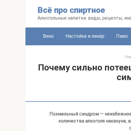
Перейти
Всё про спиртное
к
контенту
Алкогольные напитки: виды, рецепты, и
Вино
Настойка и ликёр
Пиво
Гл
Почему сильно потее
си
Похмельный синдром — неизбежное
количества алкоголя накануне