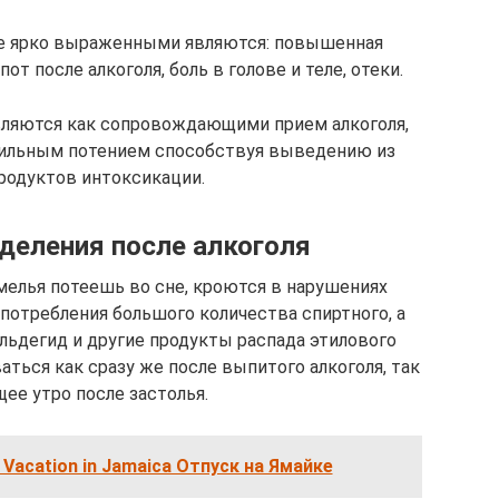
ее ярко выраженными являются: повышенная
от после алкоголя, боль в голове и теле, отеки.
вляются как сопровождающими прием алкоголя,
 сильным потением способствуя выведению из
родуктов интоксикации.
деления после алкоголя
мелья потеешь во сне, кроются в нарушениях
потребления большого количества спиртного, а
льдегид и другие продукты распада этилового
ться как сразу же после выпитого алкоголя, так
ее утро после застолья.
Vacation in Jamaica Отпуск на Ямайке