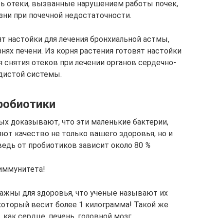
ть отеки, вызванные нарушением работы почек,
зни при почечной недостаточности.
ят настойки для лечения бронхиальной астмы,
нях печени. Из корня растения готовят настойки
 снятия отеков при лечении органов сердечно-
дистой системы.
робиотики
х доказывают, что эти маленькие бактерии,
ют качество не только вашего здоровья, но и
ведь от пробиотиков зависит около 80
%
иммунитета!
ажны для здоровья, что ученые называют их
который весит более 1 килограмма! Такой же
как сердце, печень, головной мозг.