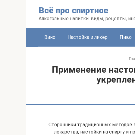
Перейти
Всё про спиртное
к
контенту
Алкогольные напитки: виды, рецепты, и
Вино
Настойка и ликёр
Пиво
Гл
Применение насто
укрепле
Сторонники традиционных методов л
лекарства, настойки на спирту и п