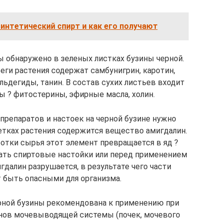
интетический спирт и как его получают
 обнаружено в зеленых листках бузины черной.
еги растения содержат самбунигрин, каротин,
льдегиды, танин. В состав сухих листьев входит
ы ? фитостерины, эфирные масла, холин.
препаратов и настоек на черной бузине нужно
ветках растения содержится вещество амигдалин.
отки сырья этот элемент превращается в яд ?
лать спиртовые настойки или перед применением
далин разрушается, в результате чего части
 быть опасными для организма.
ерной бузины рекомендована к применению при
анов мочевыводящей системы (почек, мочевого