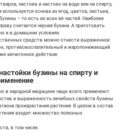
варов, настоев и настоек на воде или на спирту,
 используется основа из ягод, цветов, листьев,
узины – то есть из всех её частей. Наиболее
раву считается чёрная бузина. А приготовить
о и в домашних условиях.
рственных средств можно отнести выраженное
оек, противовоспалительный и жаропонижающий
кже мочегонное действие.
астойки бузины на спирту и
рименение
 но в народной медицине чаще всего применяют
состав и выраженность лечебных свойств бузины
гиона произрастания растения. В целом в состав
астения входит множество полезных
тв, в том числе: