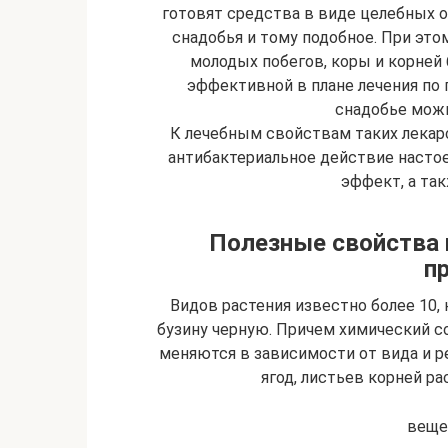
готовят средства в виде целебных от
снадобья и тому подобное. При этом
молодых побегов, коры и корней б
эффективной в плане лечения по п
снадобье можн
К лечебным свойствам таких лека
антибактериальное действие наст
эффект, а та
Полезные свойства н
п
Видов растения известно более 10,
бузину черную. Причем химический 
меняются в зависимости от вида и ре
ягод, листьев корней р
вещес