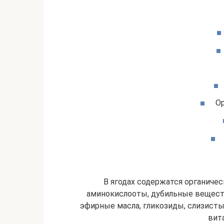
Ор
В ягодах содержатся органичес
аминокислооты, дубильные вещества,
эфирные масла, гликозиды, слизисты
вита