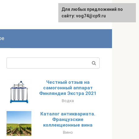
Для любых предложений по
сайту: vog74@cp9.ru
ое
Поиск:
Честный отзыв на
самогонный аппарат
Финляндия Экстра 2021
Водка
Каталог антиквариата.
Французские
коллекционные вина
Вино