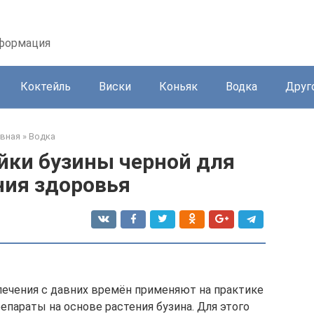
нформация
Коктейль
Виски
Коньяк
Водка
Друг
авная
»
Водка
йки бузины черной для
ния здоровья
ечения с давних времён применяют на практике
репараты на основе растения бузина. Для этого