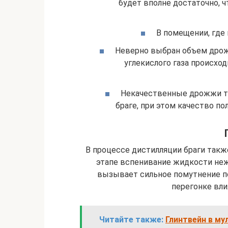
будет вполне достаточно, ч
В помещении, где
Неверно выбран объем дрожж
углекислого газа происхо
Некачественные дрожжи т
браге, при этом качество по
В процессе дистилляции браги такж
этапе вспенивание жидкости неж
вызывает сильное помутнение по
перегонке вл
Читайте также:
Глинтвейн в му