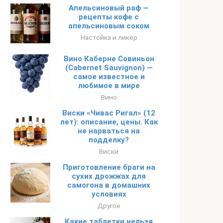
Апельсиновый раф —
рецепты кофе с
апельсиновым соком
Настойка и ликёр
Вино Каберне Совиньон
(Cabernet Sauvignon) —
самое известное и
любимое в мире
Вино
Виски «Чивас Ригал» (12
лет): описание, цены. Как
не нарваться на
подделку?
Виски
Приготовление браги на
сухих дрожжах для
самогона в домашних
условиях
Другое
Какие таблетки нельзя