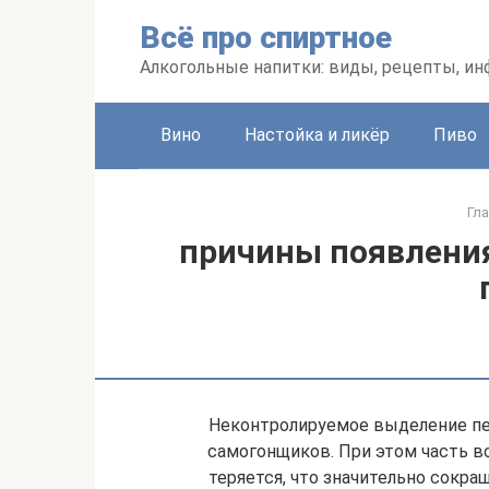
Перейти
Всё про спиртное
к
контенту
Алкогольные напитки: виды, рецепты, и
Вино
Настойка и ликёр
Пиво
Гл
причины появления
Неконтролируемое выделение пе
самогонщиков. При этом часть вс
теряется, что значительно сокра