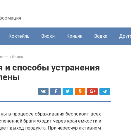
нформация
Коктейль
Виски
Коньяк
Водка
Друг
авная
»
Водка
 и способы устранения
пены
ны в процессе сбраживания беспокоит всех
пененной браги уходит через края емкости и
щает выход продукта. При чересчур активном