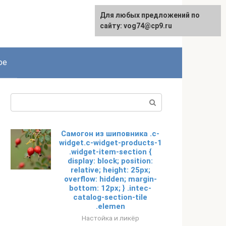
Для любых предложений по
сайту: vog74@cp9.ru
ое
Поиск:
Самогон из шиповника .c-
widget.c-widget-products-1
.widget-item-section {
display: block; position:
relative; height: 25px;
overflow: hidden; margin-
bottom: 12px; } .intec-
catalog-section-tile
.elemen
Настойка и ликёр