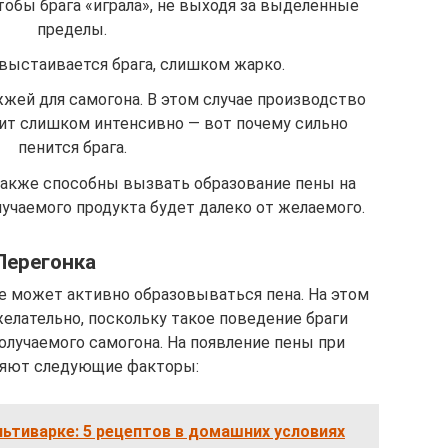
тобы брага «играла», не выходя за выделенные
пределы.
 выстаивается брага, слишком жарко.
ей для самогона. В этом случае производство
дит слишком интенсивно — вот почему сильно
пенится брага.
акже способны вызвать образование пены на
лучаемого продукта будет далеко от желаемого.
Перегонка
е может активно образовываться пена. На этом
елательно, поскольку такое поведение браги
лучаемого самогона. На появление пены при
ияют следующие факторы:
льтиварке: 5 рецептов в домашних условиях