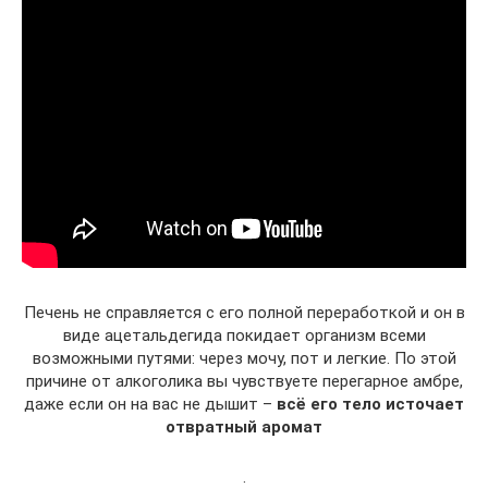
Печень не справляется с его полной переработкой и он в
виде ацетальдегида покидает организм всеми
возможными путями: через мочу, пот и легкие. По этой
причине от алкоголика вы чувствуете перегарное амбре,
даже если он на вас не дышит –
всё его тело источает
отвратный аромат
.