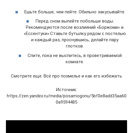
Ешьте больше, чем пейте. Обильно закусывайте.
Перед сном выпейте побольше воды.
Рекомендуются после возлияний «Боржоми» и
«Ессентуки».Ставьте бутылку рядом с постелью
и каждый раз, проснувшись, делайте пару
глотков.
Спите, пока не выспитесь, в проветриваемой
комнате.
Смотрите еще: Всё про похмелье и как его избежать
Источник:
https://zen.yandex.ru/media/posamogonu/5bf0e8add35aa60
0a9594485