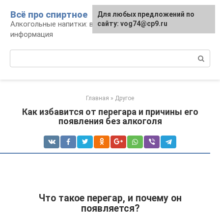
Перейти
Всё про спиртное
Для любых предложений по
к
Алкогольные напитки: виды, рецепты,
сайту: vog74@cp9.ru
контенту
информация
Поиск:
Главная
»
Другое
Как избавится от перегара и причины его
появления без алкоголя
Что такое перегар, и почему он
появляется?