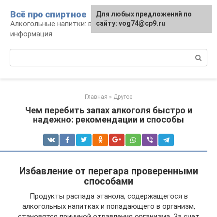
Перейти
Всё про спиртное
Для любых предложений по
к
Алкогольные напитки: виды, рецепты,
сайту: vog74@cp9.ru
контенту
информация
Поиск:
Главная
»
Другое
Чем перебить запах алкоголя быстро и
надежно: рекомендации и способы
Избавление от перегара проверенными
способами
Продукты распада этанола, содержащегося в
алкогольных напитках и попадающего в организм,
становятся причиной отравления организма. За счет