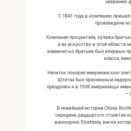
названию д
С 1841 года в компанию пришел
произведена нов
Компания процветала, купажи братье
а их искусство в этой области н
знаменитых братьев был впервые пре
класса, им
Напиток покорил американскую элиту
Штатах был признанным лидером
преодолен и в 1938 американцы им
— 
В новейшей истории Chivas Broth
середине двадцатого столетия к
винокурню Strathisla, виски кото