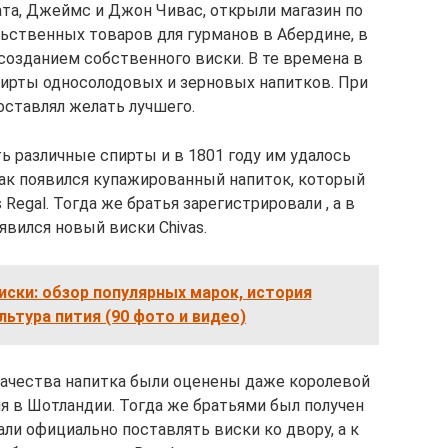
ата, Джеймс и Джон Чивас, открыли магазин по
льственных товаров для гурманов в Абердине, в
созданием собственного виски. В те времена в
ирты односолодовых и зерновых напитков. При
оставлял желать лучшего.
 различные спирты и в 1801 году им удалось
Так появился купажированный напиток, который
Regal. Тогда же братья зарегистрировали , а в
явился новый виски Chivas.
иски: обзор популярных марок, история
льтура пития (90 фото и видео)
качества напитка были оценены даже королевой
я в Шотландии. Тогда же братьями был получен
али официально поставлять виски ко двору, а к