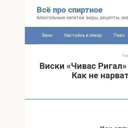
Перейти
Всё про спиртное
к
контенту
Алкогольные напитки: виды, рецепты, и
Вино
Настойка и ликёр
Пиво
Гл
Виски «Чивас Ригал» 
Как не нарва