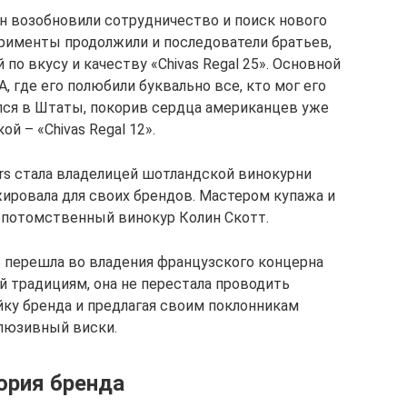
н возобновили сотрудничество и поиск нового
ерименты продолжили и последователи братьев,
 по вкусу и качеству «Chivas Regal 25». Основной
, где его полюбили буквально все, кто мог его
улся в Штаты, покорив сердца американцев уже
ой – «Chivas Regal 12».
ers стала владелицей шотландской винокурни
ажировала для своих брендов. Мастером купажа и
 потомственный винокур Колин Скотт.
с перешла во владения французского концерна
ной традициям, она не перестала проводить
ку бренда и предлагая своим поклонникам
люзивный виски.
ория бренда