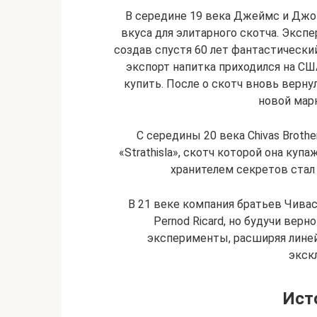
В середине 19 века Джеймс и Джо
вкуса для элитарного скотча. Эксп
создав спустя 60 лет фантастический
экспорт напитка приходился на США
купить. После о скотч вновь верн
новой марк
С середины 20 века Chivas Broth
«Strathisla», скотч которой она куп
хранителем секретов стал
В 21 веке компания братьев Чива
Pernod Ricard, но будучи вер
эксперименты, расширяя линей
экск
Ист