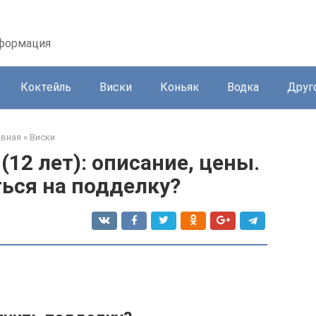
нформация
Коктейль
Виски
Коньяк
Водка
Друг
авная
»
Виски
(12 лет): описание, цены.
ться на подделку?