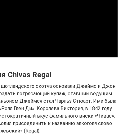
я Chivas Regal
 шотландского скотча основали Джеймс и Джон
 создать потрясающий купаж, ставший ведущим
паньоном Джеймся стал Чарльз Стюарт. Ими была
«Роял Глен Ди». Королева Виктория, в 1842 году
истократичный вкус фамильного виски «Чивас».
олил присоединить к названию алкоголя слово
левский» (Regal).